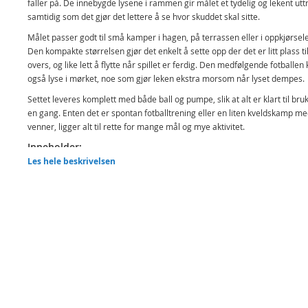
faller på. De innebygde lysene i rammen gir målet et tydelig og lekent utt
samtidig som det gjør det lettere å se hvor skuddet skal sitte.
Målet passer godt til små kamper i hagen, på terrassen eller i oppkjørsel
Den kompakte størrelsen gjør det enkelt å sette opp der det er litt plass ti
overs, og like lett å flytte når spillet er ferdig. Den medfølgende fotballen
også lyse i mørket, noe som gjør leken ekstra morsom når lyset dempes.
Settet leveres komplett med både ball og pumpe, slik at alt er klart til br
en gang. Enten det er spontan fotballtrening eller en liten kveldskamp m
venner, ligger alt til rette for mange mål og mye aktivitet.
Inneholder:
Les hele beskrivelsen
Fotballmål med LED-lys
Fotball
Pumpe
Nett
Detaljer:
Størrelse: ca 45 x 35 x 30 cm
Kan brukes både innendørs og utendørs
Alder: Fra 3 år