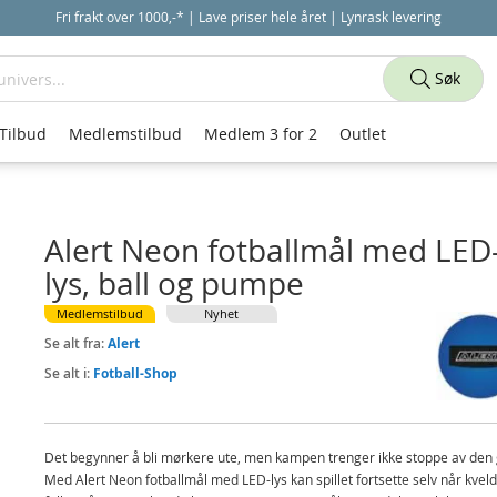
Fri frakt over 1000,-* | Lave priser hele året | Lynrask levering
Søk
Tilbud
Medlemstilbud
Medlem 3 for 2
Outlet
Alert Neon fotballmål med LED
lys, ball og pumpe
Medlemstilbud
Nyhet
Se alt fra:
Alert
Se alt i:
Fotball-Shop
Det begynner å bli mørkere ute, men kampen trenger ikke stoppe av den 
Med Alert Neon fotballmål med LED-lys kan spillet fortsette selv når kvel