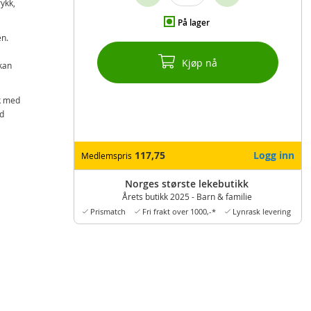
rykk,
På lager
en.
l
Kjøp nå
 kan
uk med
ed
117,75
Logg inn
Medlemspris
Norges største lekebutikk
Årets butikk 2025 - Barn & familie
Prismatch
Fri frakt over 1000,-*
Lynrask levering