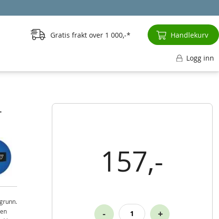
Gratis frakt over
1 000,-
Handlekurv
Logg inn
-
157,-
grunn.
den
-
+