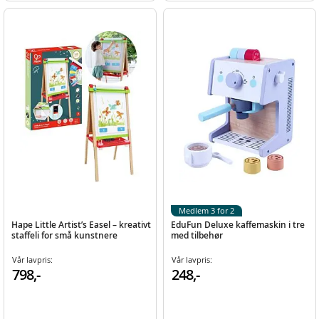
Medlem 3 for 2
Hape Little Artist’s Easel – kreativt
EduFun Deluxe kaffemaskin i tre
staffeli for små kunstnere
med tilbehør
Vår lavpris:
Vår lavpris:
798,-
248,-