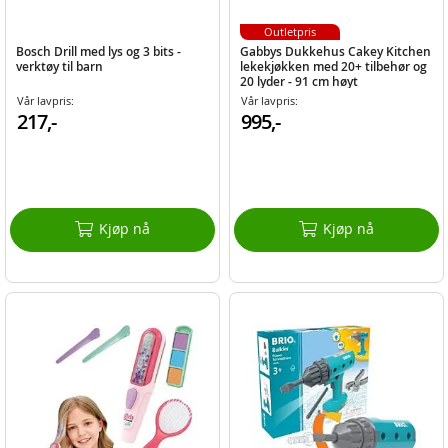
Outletpris
Bosch Drill med lys og 3 bits -
Gabbys Dukkehus Cakey Kitchen
verktøy til barn
lekekjøkken med 20+ tilbehør og
20 lyder - 91 cm høyt
Vår lavpris:
Vår lavpris:
217,-
995,-
Kjøp nå
Kjøp nå