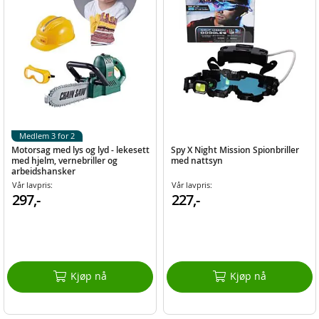
Medlem 3 for 2
Motorsag med lys og lyd - lekesett
Spy X Night Mission Spionbriller
med hjelm, vernebriller og
med nattsyn
arbeidshansker
Vår lavpris:
Vår lavpris:
297,-
227,-
Kjøp nå
Kjøp nå