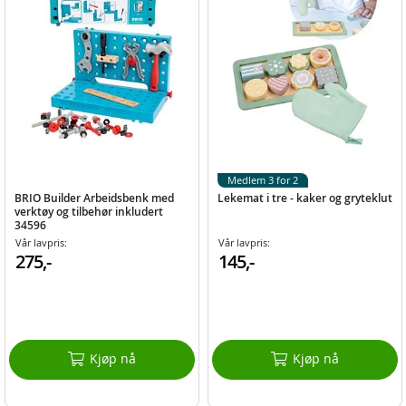
Medlem 3 for 2
BRIO Builder Arbeidsbenk med
Lekemat i tre - kaker og gryteklut
verktøy og tilbehør inkludert
34596
Vår lavpris:
Vår lavpris:
275,-
145,-
Kjøp nå
Kjøp nå