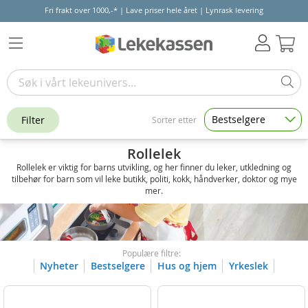
Fri frakt over 1000,-* | Lave priser hele året | Lynrask levering
Hand
Bestselgere
Filter
Sorter etter
Rollelek
Rollelek er viktig for barns utvikling, og her finner du leker, utkledning og
tilbehør for barn som vil leke butikk, politi, kokk, håndverker, doktor og mye
mer.
Populære filtre:
Nyheter
Bestselgere
Hus og hjem
Yrkeslek