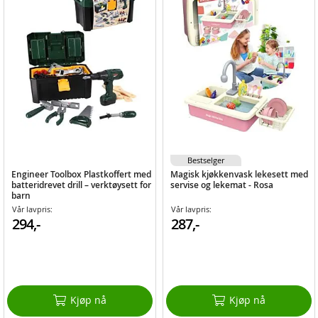
Bestselger
Engineer Toolbox Plastkoffert med
Magisk kjøkkenvask lekesett med
batteridrevet drill – verktøysett for
servise og lekemat - Rosa
barn
Vår lavpris:
Vår lavpris:
294,-
287,-
Kjøp nå
Kjøp nå