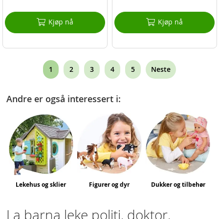
Kjøp nå
Kjøp nå
Page
You're
Page
Page
Page
Page
1
2
3
4
5
Neste
currently
Andre er også interessert i:
reading
page
Lekehus og sklier
Figurer og dyr
Dukker og tilbehør
La barna leke politi, doktor,