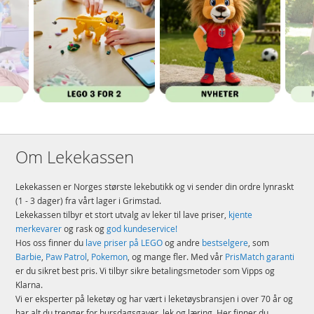
Om Lekekassen
Lekekassen er Norges største lekebutikk og vi sender din ordre lynraskt
(1 - 3 dager) fra vårt lager i Grimstad.
Lekekassen tilbyr et stort utvalg av leker til lave priser,
kjente
merkevarer
og rask og
god kundeservice!
Hos oss finner du
lave priser på LEGO
og andre
bestselgere
, som
Barbie
,
Paw Patrol
,
Pokemon
, og mange fler. Med vår
PrisMatch garanti
er du sikret best pris. Vi tilbyr sikre betalingsmetoder som Vipps og
Klarna.
Vi er eksperter på leketøy og har vært i leketøysbransjen i over 70 år og
har alt du trenger for bursdagsgaver, lek og læring. Her finner du