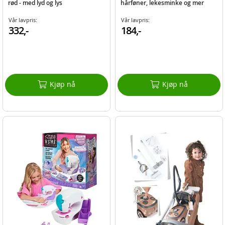
rød - med lyd og lys
hårføner, lekesminke og mer
Vår lavpris:
Vår lavpris:
332,-
184,-
Kjøp nå
Kjøp nå