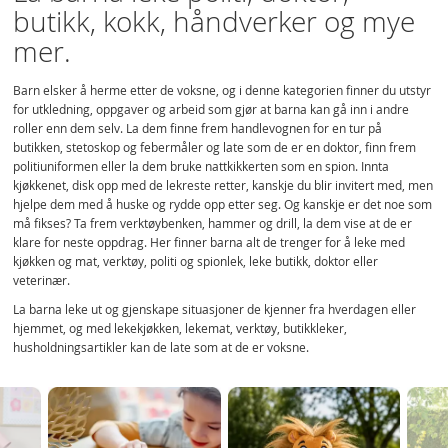
butikk, kokk, håndverker og mye
mer.
Barn elsker å herme etter de voksne, og i denne kategorien finner du utstyr
for utkledning, oppgaver og arbeid som gjør at barna kan gå inn i andre
roller enn dem selv. La dem finne frem handlevognen for en tur på
butikken, stetoskop og febermåler og late som de er en doktor, finn frem
politiuniformen eller la dem bruke nattkikkerten som en spion. Innta
kjøkkenet, disk opp med de lekreste retter, kanskje du blir invitert med, men
hjelpe dem med å huske og rydde opp etter seg. Og kanskje er det noe som
må fikses? Ta frem verktøybenken, hammer og drill, la dem vise at de er
klare for neste oppdrag. Her finner barna alt de trenger for å leke med
kjøkken og mat, verktøy, politi og spionlek, leke butikk, doktor eller
veterinær.
La barna leke ut og gjenskape situasjoner de kjenner fra hverdagen eller
hjemmet, og med lekekjøkken, lekemat, verktøy, butikkleker,
husholdningsartikler kan de late som at de er voksne.