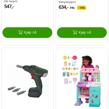
Vår lavpris:
Kampanjepris
547,-
634,-
746,-
15%
Kjøp nå
Kjøp nå