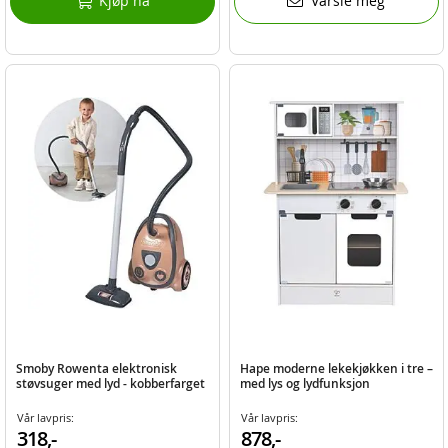
Kjøp nå
Varsle meg
Smoby Rowenta elektronisk
Hape moderne lekekjøkken i tre –
støvsuger med lyd - kobberfarget
med lys og lydfunksjon
Vår lavpris:
Vår lavpris:
318,-
878,-