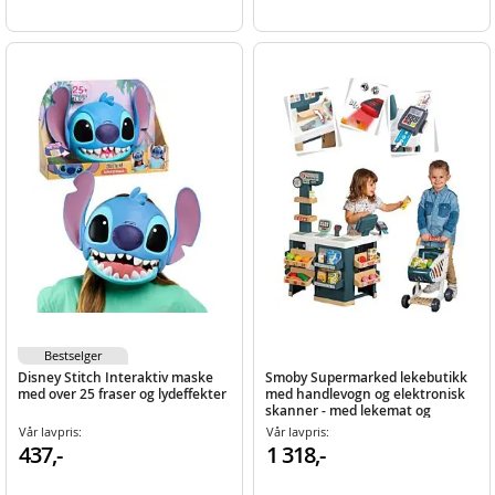
Bestselger
Disney Stitch Interaktiv maske
Smoby Supermarked lekebutikk
med over 25 fraser og lydeffekter
med handlevogn og elektronisk
skanner - med lekemat og
lekepenger
Vår lavpris:
Vår lavpris:
437,-
1 318,-