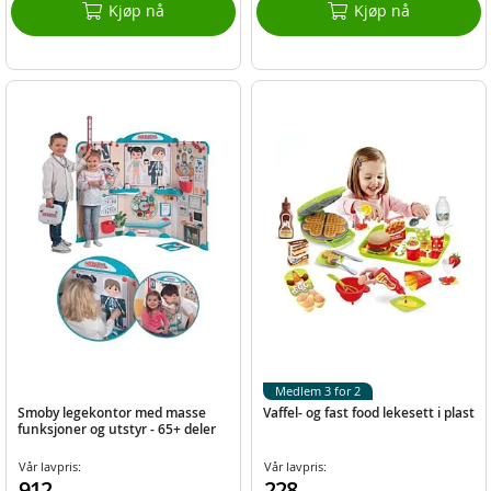
Kjøp nå
Kjøp nå
Medlem 3 for 2
Smoby legekontor med masse
Vaffel- og fast food lekesett i plast
funksjoner og utstyr - 65+ deler
Vår lavpris:
Vår lavpris:
912,-
228,-