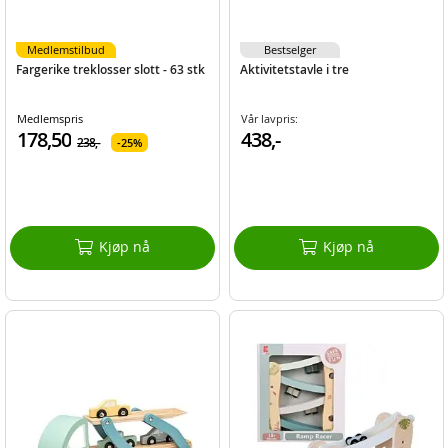
Medlemstilbud
Bestselger
Fargerike treklosser slott - 63 stk
Aktivitetstavle i tre
Medlemspris
Vår lavpris:
178,50
438,-
238,-
25%
Kjøp nå
Kjøp nå