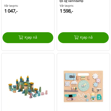
lys og vanndamp
Vår lavpris:
Vår lavpris:
1 047,-
1 598,-
Kjøp nå
Kjøp nå