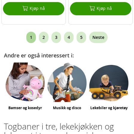
Kjøp nå
Kjøp nå
Page
You're
Page
Page
Page
Page
1
2
3
4
5
Neste
currently
Andre er også interessert i:
reading
page
Bamser og kosedyr
Musikk og disco
Lekebiler og kjøretøy
Togbaner i tre, lekekjøkken og