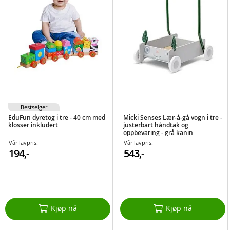
Bestselger
EduFun dyretog i tre - 40 cm med
Micki Senses Lær-å-gå vogn i tre -
klosser inkludert
justerbart håndtak og
oppbevaring - grå kanin
Vår lavpris:
Vår lavpris:
194,-
543,-
Kjøp nå
Kjøp nå