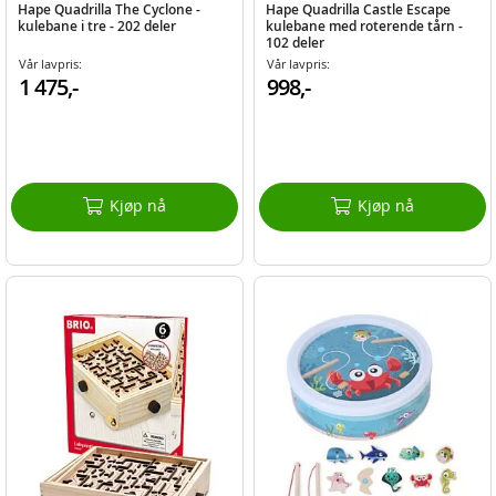
Hape Quadrilla The Cyclone -
Hape Quadrilla Castle Escape
kulebane i tre - 202 deler
kulebane med roterende tårn -
102 deler
Vår lavpris:
Vår lavpris:
1 475,-
998,-
Kjøp nå
Kjøp nå