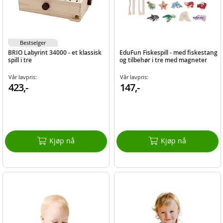
Bestselger
BRIO Labyrint 34000 - et klassisk
EduFun Fiskespill - med fiskestang
spill i tre
og tilbehør i tre med magneter
Vår lavpris:
Vår lavpris:
423,-
147,-
Kjøp nå
Kjøp nå