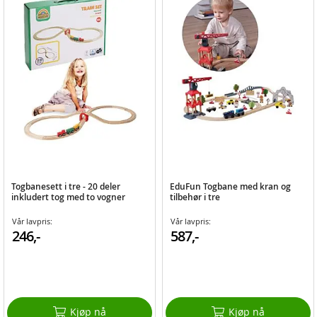
Togbanesett i tre - 20 deler
EduFun Togbane med kran og
inkludert tog med to vogner
tilbehør i tre
Vår lavpris:
Vår lavpris:
246,-
587,-
Kjøp nå
Kjøp nå