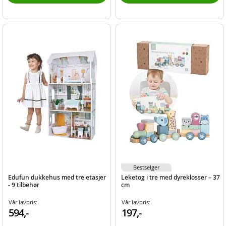
Bestselger
Edufun dukkehus med tre etasjer
Leketog i tre med dyreklosser – 37
- 9 tilbehør
cm
Vår lavpris:
Vår lavpris:
594,-
197,-