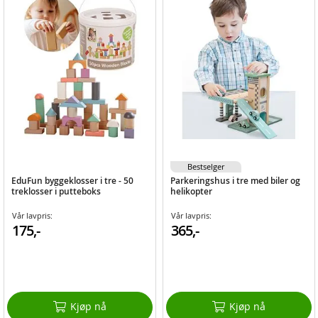
Bestselger
EduFun byggeklosser i tre - 50
Parkeringshus i tre med biler og
treklosser i putteboks
helikopter
Vår lavpris:
Vår lavpris:
175,-
365,-
Kjøp nå
Kjøp nå