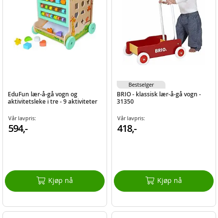
Bestselger
EduFun lær-å-gå vogn og
BRIO - klassisk lær-å-gå vogn -
aktivitetsleke i tre - 9 aktiviteter
31350
Vår lavpris:
Vår lavpris:
594,-
418,-
Kjøp nå
Kjøp nå