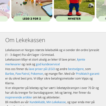
Om Lekekassen
Lekekassen er Norges største lekebutikk og vi sender din ordre lynraskt
(1 - 3 dager) fra vårt lager i Grimstad.
Lekekassen tilbyr et stort utvalg av leker til lave priser,
kjente
merkevarer
og rask og
god kundeservice!
Hos oss finner du
lave priser på LEGO
og andre
bestselgere
, som
Barbie
,
Paw Patrol
,
Pokemon
, og mange fler. Med vår
PrisMatch garanti
er du sikret best pris. Vi tilbyr sikre betalingsmetoder som Vipps og
Klarna.
Vi er eksperter på leketøy og har vært i leketøysbransjen i over 70 år og
har alt du trenger for bursdagsgaver, lek og læring. Her finner du
inspirerende artikler
om lek og aktiviteter.
Bli medlem av vår
Kundeklubb, Min Lekekasse
, og spar enda mer på