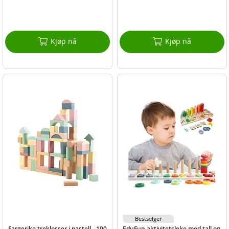
Kjøp nå
Kjøp nå
Bestselger
Fargerike treklosser i pastell - 100
EduFun aktivitetsleke med tall og