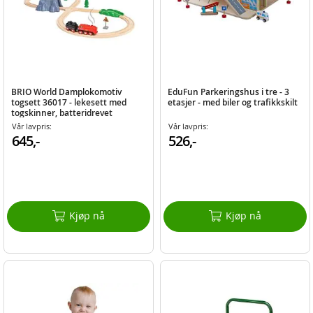
BRIO World Damplokomotiv
EduFun Parkeringshus i tre - 3
togsett 36017 - lekesett med
etasjer - med biler og trafikkskilt
togskinner, batteridrevet
lokomotiv med dampeffekter og
Vår lavpris:
Vår lavpris:
lys
645,-
526,-
Kjøp nå
Kjøp nå