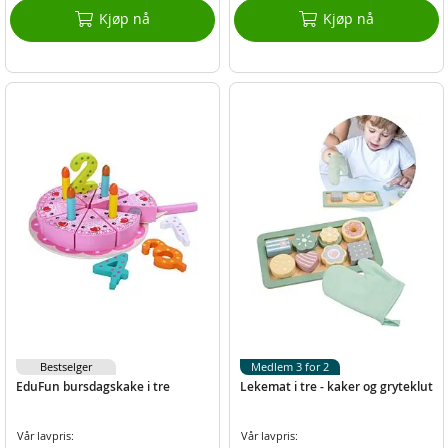
Kjøp nå
Kjøp nå
Bestselger
Medlem 3 for 2
EduFun bursdagskake i tre
Lekemat i tre - kaker og gryteklut
Vår lavpris:
Vår lavpris: