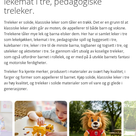
lekemat i tre, pedagogiske
treleker.
Treleker er solide, klassiske leker som tåler en trøkk. Det er en grunn til at
klassiske leker aldri går av moten, de appellerer til både barn og voksne.
Trelekene tåler mye lek og barna elsker dem. Her har vi samlet leker i tre
som lekekjøkken, lekemat i tre, pedagogiske spill og byggesett i tre,
kulebaner i tre, leker i tre til de minste barna, togbaner og togsett i tre, og
uteleker og aktiviteter i tre. Se gjennom vårt utvalg av koselige treleker,
som også utfordrer barnet i rollelek, og er med på å utvikle barnets fantasi
og motoriske ferdigheter.
Treleker fra kjente merker, produsert i materialer av svært høy kvalitet, i
farger og former som appellerer til barnet. Kjøp solide, klassiske leker i tre
av høy kvalitet, og treleker i solide materialer som vil vare og gi glede i
generasjoner.