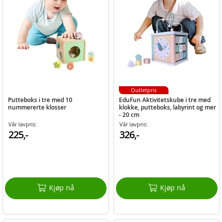
Outletpris
Putteboks i tre med 10
EduFun Aktivitetskube i tre med
nummererte klosser
klokke, putteboks, labyrint og mer
- 20 cm
Vår lavpris:
Vår lavpris:
225,-
326,-
Kjøp nå
Kjøp nå