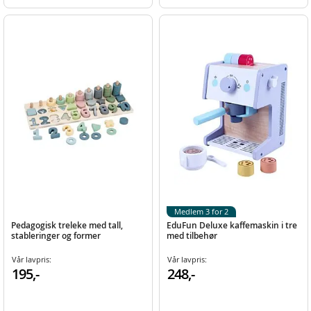
Medlem 3 for 2
Pedagogisk treleke med tall,
EduFun Deluxe kaffemaskin i tre
stableringer og former
med tilbehør
Vår lavpris:
Vår lavpris:
195,-
248,-