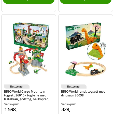
Bestselger
Bestselger
BRIO World Cargo Mountain
BRIO World rundt togsett med
togsett 36010 - togbane med
dinosaur 36098
lastekran, godstog, helikopter,
heis og mer
Vår lavpris:
Vår lavpris:
1 598,-
328,-