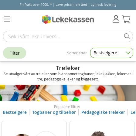
Fri frakt over 1000,-* | Lave priser hele året | Lynrask levering
Hand
Bestselgere
Filter
Sorter etter
Treleker
Se utvalget vårt av treleker som blant annet togbaner, lekekjøkken, lekemat i
tre, pedagogiske leker og byggesett.
Populære filtre:
Bestselgere
Togbaner og tilbehør
Pedagogiske treleker
Le