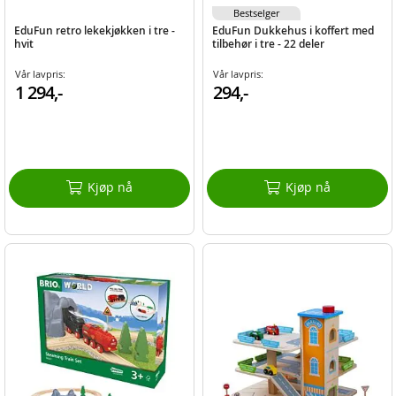
Bestselger
EduFun retro lekekjøkken i tre -
EduFun Dukkehus i koffert med
hvit
tilbehør i tre - 22 deler
Vår lavpris:
Vår lavpris:
1 294,-
294,-
Kjøp nå
Kjøp nå