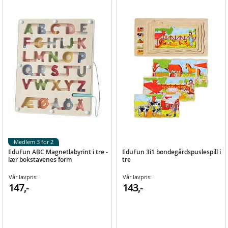
Medlem 3 for 2
EduFun ABC Magnetlabyrint i tre -
EduFun 3i1 bondegårdspuslespill i
lær bokstavenes form
tre
Vår lavpris:
Vår lavpris:
147,-
143,-