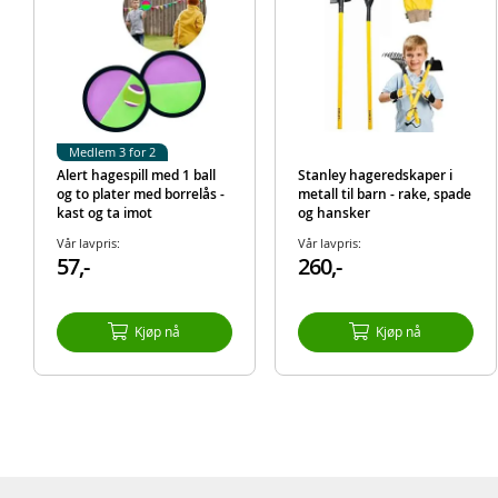
Medlem 3 for 2
Alert hagespill med 1 ball
Stanley hageredskaper i
og to plater med borrelås -
metall til barn - rake, spade
kast og ta imot
og hansker
Vår lavpris:
Vår lavpris:
57,-
260,-
Kjøp nå
Kjøp nå