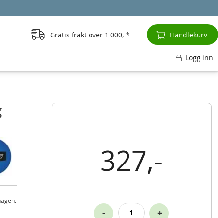
Gratis frakt over
1 000,-
Handlekurv
Logg inn
g
327,-
 hagen.
-
+