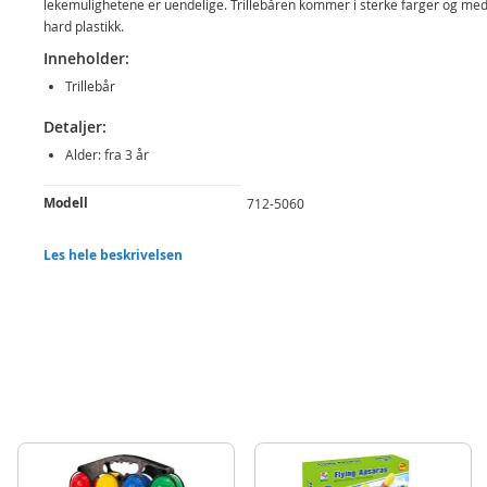
lekemulighetene er uendelige. Trillebåren kommer i sterke farger og med 
hard plastikk.
Inneholder:
Trillebår
Detaljer:
Alder: fra 3 år
Produktdetaljer
Modell
712-5060
EAN
8710124139648
Les hele beskrivelsen
Merke
Alert