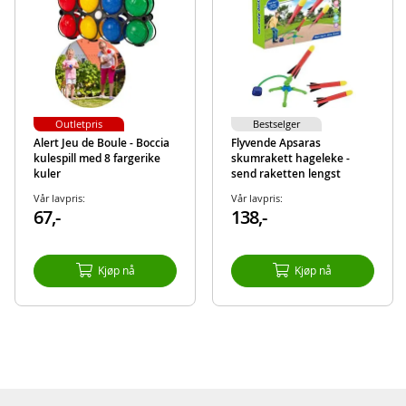
Outletpris
Bestselger
Alert Jeu de Boule - Boccia
Flyvende Apsaras
kulespill med 8 fargerike
skumrakett hageleke -
kuler
send raketten lengst
avsted
Vår lavpris:
Vår lavpris:
67,-
138,-
Kjøp nå
Kjøp nå