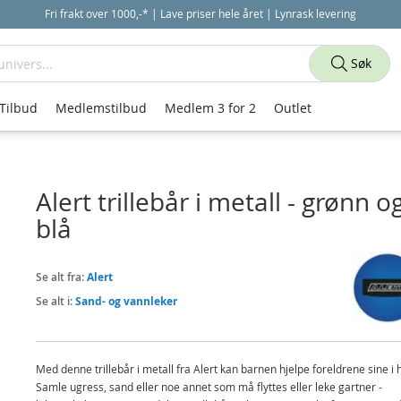
Fri frakt over 1000,-* | Lave priser hele året | Lynrask levering
Søk
Tilbud
Medlemstilbud
Medlem 3 for 2
Outlet
Alert trillebår i metall - grønn o
blå
Se alt fra:
Alert
Se alt i:
Sand- og vannleker
Med denne trillebår i metall fra Alert kan barnen hjelpe foreldrene sine i
Samle ugress, sand eller noe annet som må flyttes eller leke gartner -