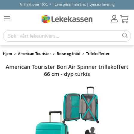
Fri frakt over 1000,-* | Lave priser hele året | Lynrask levering
Hand
Hjem
American Tourister
Reise og fritid
Trillekofferter
American Tourister Bon Air Spinner trillekoffert
66 cm - dyp turkis