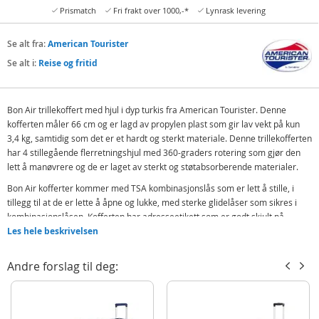
Prismatch
Fri frakt over 1000,-*
Lynrask levering
Se alt fra:
American Tourister
Se alt i:
Reise og fritid
Bon Air trillekoffert med hjul i dyp turkis fra American Tourister. Denne
kofferten måler 66 cm og er lagd av propylen plast som gir lav vekt på kun
3,4 kg, samtidig som det er et hardt og sterkt materiale. Denne trillekofferten
har 4 stillegående flerretningshjul med 360-graders rotering som gjør den
lett å manøvrere og de er laget av sterkt og støtabsorberende materialer.
Bon Air kofferter kommer med TSA kombinasjonslås som er lett å stille, i
tillegg til at de er lette å åpne og lukke, med sterke glidelåser som sikres i
kombinasjonslåsen. Kofferten har adresseetikett som er godt skjult på
baksiden og tre stenger på siden som gir ekstra stabilitet når den legges
Les hele beskrivelsen
ned.
Andre forslag til deg:
Funksjoner:
Lås: TSA kombinasjonslås
Glidelås