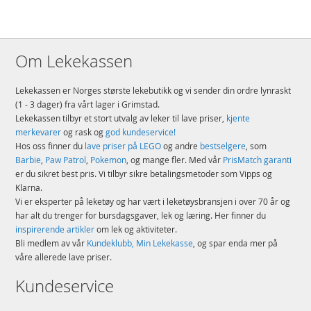
Merke
American Tourister
Om Lekekassen
Lekekassen er Norges største lekebutikk og vi sender din ordre lynraskt
(1 - 3 dager) fra vårt lager i Grimstad.
Lekekassen tilbyr et stort utvalg av leker til lave priser,
kjente
merkevarer
og rask og
god kundeservice!
Hos oss finner du
lave priser på LEGO
og andre
bestselgere
, som
Barbie
,
Paw Patrol
,
Pokemon
, og mange fler. Med vår
PrisMatch garanti
er du sikret best pris. Vi tilbyr sikre betalingsmetoder som Vipps og
Klarna.
Vi er eksperter på leketøy og har vært i leketøysbransjen i over 70 år og
har alt du trenger for bursdagsgaver, lek og læring. Her finner du
inspirerende artikler
om lek og aktiviteter.
Bli medlem av vår
Kundeklubb, Min Lekekasse
, og spar enda mer på
våre allerede lave priser.
Kundeservice