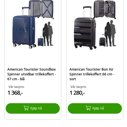
Topp- og sidehåndtak
4 x 360
°
spinner hjul
Interiør:
Topprom: Skilleplate med lomme
Bunnrom med bånd
Inneholder:
American Tourister Bon Air Spinner koffert
Detaljer:
Mål: 66 x 46 x 25,5 cm
American Tourister Soundbox
American Tourister Bon Air
Spinner utvidbar trillekoffert -
Spinner trillekoffert 66 cm -
Materiale: 100% Polypropylen
67 cm - blå
sort
Volum: 57,5 liter
Vår lavpris:
Vår lavpris:
1 368,-
1 280,-
Farge: Turkis
Vekt: 3,4 kg
Kjøp nå
Kjøp nå
Produktdetaljer
Modell
59423-4517
EAN
5414847659621