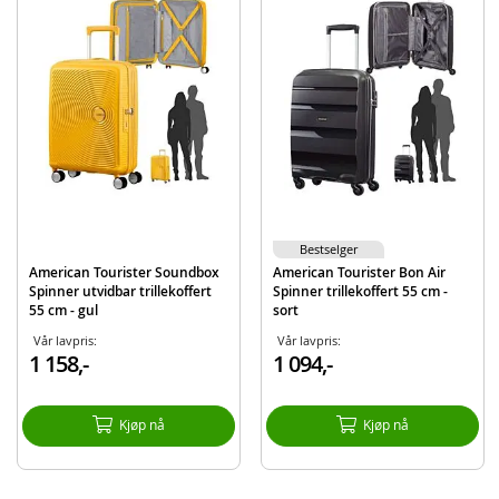
ryddig og på plass.
Inneholder:
Trillekoffert 55 cm
Detaljer:
Mål: 55 x 40 x 20 cm
Vekt: ca. 2,6 kg
Type lås: 3-sifret kombinasjonslås
Låsbar: Ja, uten nøkkel (bruker tallkode)
Bestselger
Alder: fra 3 år
American Tourister Soundbox
American Tourister Bon Air
Spinner utvidbar trillekoffert
Spinner trillekoffert 55 cm -
Produktdetaljer
Modell
106497-A080
55 cm - gul
sort
Vår lavpris:
Vår lavpris:
EAN
5400520213549
1 158,-
1 094,-
Merke
American Tourister
Kjøp nå
Kjøp nå