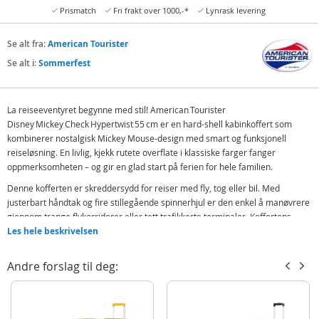
Prismatch
Fri frakt over 1000,-*
Lynrask levering
Se alt fra:
American Tourister
Se alt i:
Sommerfest
La reiseeventyret begynne med stil! American Tourister
Disney Mickey Check Hypertwist 55 cm er en hard-shell kabinkoffert som
kombinerer nostalgisk Mickey Mouse-design med smart og funksjonell
reiseløsning. En livlig, kjekk rutete overflate i klassiske farger fanger
oppmerksomheten – og gir en glad start på ferien for hele familien.
Denne kofferten er skreddersydd for reiser med fly, tog eller bil. Med
justerbart håndtak og fire stillegående spinnerhjul er den enkel å manøvrere
gjennom trange flykorridorer eller tett trafikkerte terminaler. Koffertens
romslige innside sørger for god plass til klær, sko, favorittleker eller enkle
Les hele beskrivelsen
snacks, samtidig som den oppfyller de fleste flyselskapers krav til
håndbagasje.
Andre forslag til deg:
Det solide ABS/PC‑skallet tåler daglig bruk, og den innebygde 3‑sifrede
kodelåsen gir trygghet uten behov for ekstra nøkler. Innsiden har praktiske
krysstrammer og delt mellomrom med glidelåslomme – ideelt for å holde alt