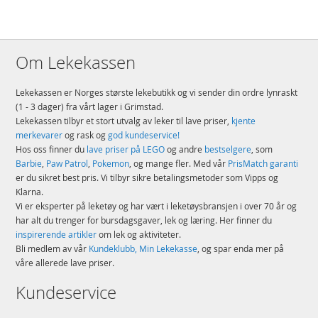
Om Lekekassen
Lekekassen er Norges største lekebutikk og vi sender din ordre lynraskt
(1 - 3 dager) fra vårt lager i Grimstad.
Lekekassen tilbyr et stort utvalg av leker til lave priser,
kjente
merkevarer
og rask og
god kundeservice!
Hos oss finner du
lave priser på LEGO
og andre
bestselgere
, som
Barbie
,
Paw Patrol
,
Pokemon
, og mange fler. Med vår
PrisMatch garanti
er du sikret best pris. Vi tilbyr sikre betalingsmetoder som Vipps og
Klarna.
Vi er eksperter på leketøy og har vært i leketøysbransjen i over 70 år og
har alt du trenger for bursdagsgaver, lek og læring. Her finner du
inspirerende artikler
om lek og aktiviteter.
Bli medlem av vår
Kundeklubb, Min Lekekasse
, og spar enda mer på
våre allerede lave priser.
Kundeservice