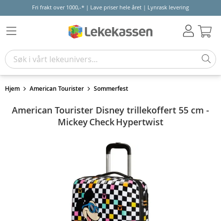
Fri frakt over 1000,-* | Lave priser hele året | Lynrask levering
Hand
Hjem
American Tourister
Sommerfest
American Tourister Disney trillekoffert 55 cm -
Mickey Check Hypertwist