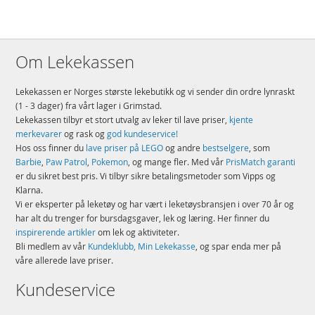
Tourister kjent for sitt fargerike, morsomme og ungdommelige utseende.
Ønsket om å levere slitesterke, pålitelige og romslige bagasjeholdere har
stått i fokus siden oppstarten i 1933. Og i over 85 år har American Tourister
gjort akkurat det.
Om Lekekassen
Produktdetaljer
Modell
88474-1552
Lekekassen er Norges største lekebutikk og vi sender din ordre lynraskt
EAN
5414847772184
(1 - 3 dager) fra vårt lager i Grimstad.
Lekekassen tilbyr et stort utvalg av leker til lave priser,
kjente
Merke
American Tourister
merkevarer
og rask og
god kundeservice!
Hos oss finner du
lave priser på LEGO
og andre
bestselgere
, som
Barbie
,
Paw Patrol
,
Pokemon
, og mange fler. Med vår
PrisMatch garanti
er du sikret best pris. Vi tilbyr sikre betalingsmetoder som Vipps og
Klarna.
Vi er eksperter på leketøy og har vært i leketøysbransjen i over 70 år og
har alt du trenger for bursdagsgaver, lek og læring. Her finner du
inspirerende artikler
om lek og aktiviteter.
Bli medlem av vår
Kundeklubb, Min Lekekasse
, og spar enda mer på
våre allerede lave priser.
Kundeservice