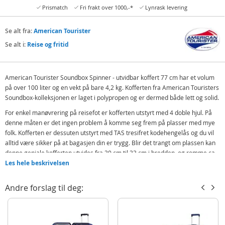
Prismatch
Fri frakt over 1000,-*
Lynrask levering
Se alt fra:
American Tourister
Se alt i:
Reise og fritid
American Tourister Soundbox Spinner - utvidbar koffert 77 cm har et volum
på over 100 liter og en vekt på bare 4,2 kg. Kofferten fra American Touristers
Soundbox-kolleksjonen er laget i polypropen og er dermed både lett og solid.
For enkel manøvrering på reisefot er kofferten utstyrt med 4 doble hjul. På
denne måten er det ingen problem å komme seg frem på plasser med mye
folk. Kofferten er dessuten utstyrt med TAS tresifret kodehengelås og du vil
alltid være sikker på at bagasjen din er trygg. Blir det trangt om plassen kan
denne geniale kofferten utvides fra 30 cm til 33 cm i bredden, og romme ca
10 liter ekstra bagasje.
Les hele beskrivelsen
Funksjoner:
Andre forslag til deg:
Håndbagasje: Nei
Lås: tresifret TAS kodehengelås
Glidelås