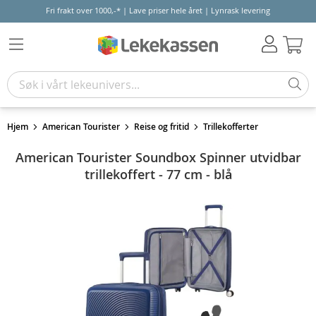
Fri frakt over 1000,-* | Lave priser hele året | Lynrask levering
Hand
Hjem
American Tourister
Reise og fritid
Trillekofferter
American Tourister Soundbox Spinner utvidbar
trillekoffert - 77 cm - blå