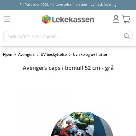
Fri frakt over 1000,-* | Lave priser hele året | Lynrask levering
Hand
Hjem
Avengers
UV-beskyttelse
Uv-sko og uv-hatter
Avengers caps i bomull 52 cm - grå