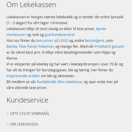
Om Lekekassen
Lekekassen er Norges største lekebutikk og vi sender din ordre lynraskt
(1 - 3 dager) fra vårt lager i Grimstad.
Lekekassen tilbyr et stort utvalg av leker til lave priser,
kjente
merkevarer
og rask og
god kundeservice!
Hos oss finner du
lave priser på LEGO
og andre
bestselgere
, som
Barbie
,
Paw Patrol
,
Pokemon
, og mange fler. Med vår
PrisMatch garanti
er du sikret best pris. Vi tilbyr sikre betalingsmetoder som Vipps og
Klarna.
Vi er eksperter på leketøy og har vært i leketøysbransjen i over 70 år og
har alt du trenger for bursdagsgaver, lek og læring. Her finner du
inspirerende artikler
om lek og aktiviteter.
Bli medlem av vår
Kundeklubb, Min Lekekasse
, og spar enda mer på
våre allerede lave priser.
Kundeservice
OFTE STILTE SPØRSMÅL
OM LEKEKASSEN