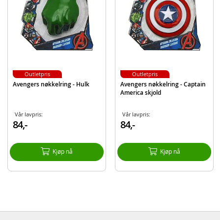
Merke
Avengers
Outletpris
Outletpris
Avengers nøkkelring - Hulk
Avengers nøkkelring - Captain
America skjold
Vår lavpris:
Vår lavpris:
84,-
84,-
Kjøp nå
Kjøp nå