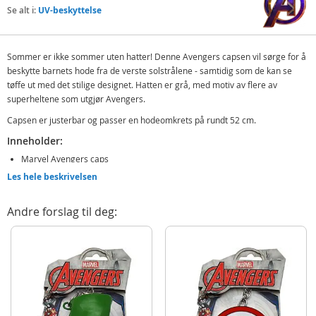
Se alt i:
UV-beskyttelse
Sommer er ikke sommer uten hatter! Denne Avengers capsen vil sørge for å
beskytte barnets hode fra de verste solstrålene - samtidig som de kan se
tøffe ut med det stilige designet. Hatten er grå, med motiv av flere av
superheltene som utgjør Avengers.
Capsen er justerbar og passer en hodeomkrets på rundt 52 cm.
Inneholder:
Marvel Avengers caps
Les hele beskrivelsen
Detaljer:
Mål: 20 x 12 x 23 cm
Andre forslag til deg:
Materiale: bomull
Alder: fra 3 år
Produktdetaljer
Modell
MV16039
EAN
8435507859103