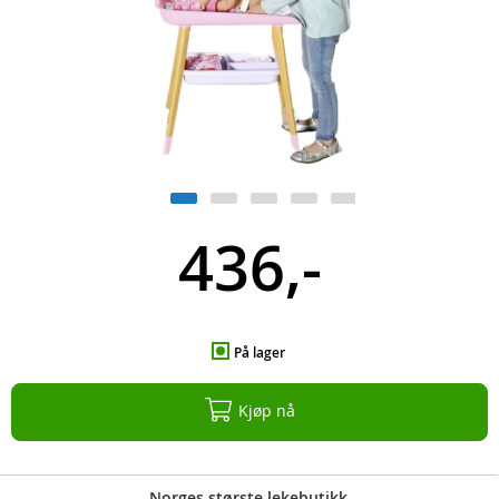
436,-
På lager
Kjøp nå
Norges største lekebutikk