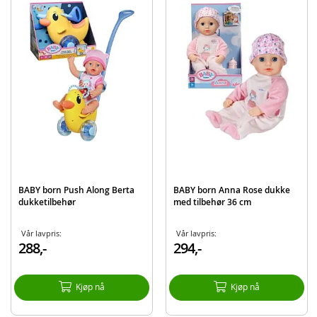
Avtagbar stellematte
And med rengjøringsklut
Detaljer:
Passer til dukker opptil 43 cm
Mål: 50x35x52 cm
Alder: fra 3 år
Merk: dukke, bleie og klesskift medfølger ikke
Produktdetaljer
Modell
829998
BABY born Push Along Berta
BABY born Anna Rose dukke
EAN
4001167829998
dukketilbehør
med tilbehør 36 cm
Merke
BABY Born
Vår lavpris:
Vår lavpris:
288,-
294,-
Kjøp nå
Kjøp nå