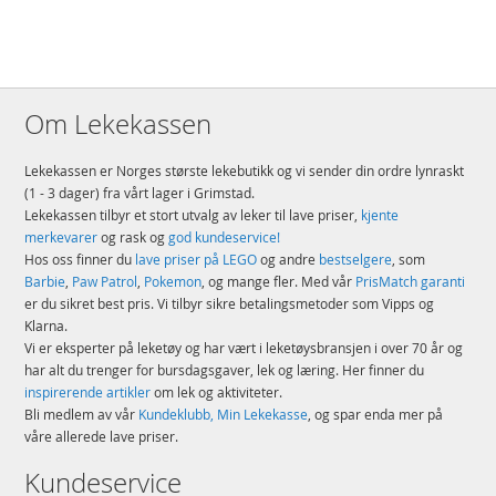
Om Lekekassen
Lekekassen er Norges største lekebutikk og vi sender din ordre lynraskt
(1 - 3 dager) fra vårt lager i Grimstad.
Lekekassen tilbyr et stort utvalg av leker til lave priser,
kjente
merkevarer
og rask og
god kundeservice!
Hos oss finner du
lave priser på LEGO
og andre
bestselgere
, som
Barbie
,
Paw Patrol
,
Pokemon
, og mange fler. Med vår
PrisMatch garanti
er du sikret best pris. Vi tilbyr sikre betalingsmetoder som Vipps og
Klarna.
Vi er eksperter på leketøy og har vært i leketøysbransjen i over 70 år og
har alt du trenger for bursdagsgaver, lek og læring. Her finner du
inspirerende artikler
om lek og aktiviteter.
Bli medlem av vår
Kundeklubb, Min Lekekasse
, og spar enda mer på
våre allerede lave priser.
Kundeservice