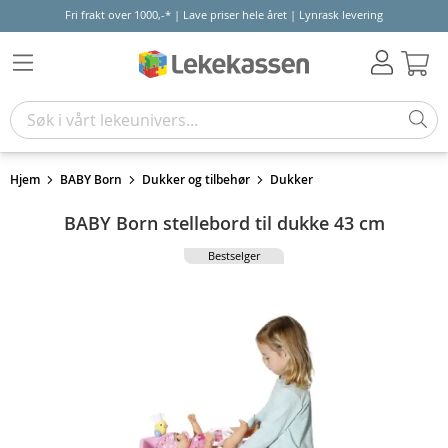
Fri frakt over 1000,-* | Lave priser hele året | Lynrask levering
Hand
Hjem
BABY Born
Dukker og tilbehør
Dukker
BABY Born stellebord til dukke 43 cm
Bestselger