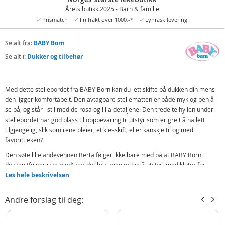
Årets butikk 2025 - Barn & familie
Prismatch
Fri frakt over 1000,-*
Lynrask levering
Se alt fra:
BABY Born
Se alt i:
Dukker og tilbehør
Med dette stellebordet fra BABY Born kan du lett skifte på dukken din mens
den ligger komfortabelt. Den avtagbare stellematten er både myk og pen å
se på, og står i stil med de rosa og lilla detaljene. Den tredelte hyllen under
stellebordet har god plass til oppbevaring til utstyr som er greit å ha lett
tilgjengelig, slik som rene bleier, et klesskift, eller kanskje til og med
favorittleken?
Den søte lille andevennen Berta følger ikke bare med på at BABY Born
dukken (følger ikke med) har det bra, men er også utstyrt med kluter for
rengjøring og kan enkelt festes til kanten. Stellebordet er inspirirert av
Les hele beskrivelsen
skandinavisk design med sine lekre ben i treutseende, og passer godt inn på
barnerommet.
Andre forslag til deg:
Inneholder:
Stellebord med oppbevaringshylle