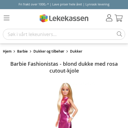
Fri frakt over 1000,-* | Lave priser hele året | Lynrask levering
Hand
Hjem
Barbie
Dukker og tilbehør
Dukker
Barbie Fashionistas - blond dukke med rosa
cutout-kjole