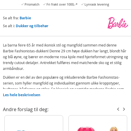
Prismatch
Fri frakt over 1000,-*
Lynrask levering
Se alt fra:
Barbie
Se alt i:
Dukker og tilbehør
La barna feire 65 år med ikonisk stil og mangfold sammen med denne
Barbie Fashionistas-dukken! Denne 29 cm høye dukken har langt, blondt hår
og blå øyne, og bærer en moderne rosa kjole med hjerteformet utringning og
trendy cutout-detaljer. Antrekket fullføres med matchende sko og et stilig
armbåndsur.
Dukken er en del av den populære og inkluderende Barbie Fashionistas-
serien, som hyller mangfold og individualitet gjennom ulike kroppstyper,
hudtoner, hårfarger og stiler. En klassisk og samtidig moderne Barbie som
inspirerer til kreativ lek og selvtillit hos barn i alle aldre.
Les hele beskrivelsen
Inneholder:
Andre forslag til deg:
Barbiedukke
Rosa kjole, sko og klokke
Detaljer: