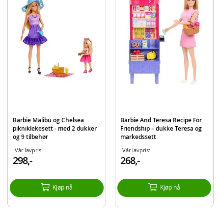
Mål: ca. 29 cm
Alder: fra 3 år
Produktdetaljer
Modell
HYT88
EAN
194735255658
Merke
Barbie
Barbie Malibu og Chelsea
Barbie And Teresa Recipe For
pikniklekesett - med 2 dukker
Friendship – dukke Teresa og
og 9 tilbehør
markedssett
Vår lavpris:
Vår lavpris:
298,-
268,-
Kjøp nå
Kjøp nå