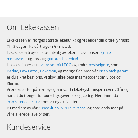
Om Lekekassen
Lekekassen er Norges største lekebutikk og vi sender din ordre lynraskt
(1 - 3 dager) fra vårt lager i Grimstad.
Lekekassen tilbyr et stort utvalg av leker til lave priser,
kjente
merkevarer
og rask og
god kundeservice!
Hos oss finner du
lave priser på LEGO
og andre
bestselgere
, som
Barbie
,
Paw Patrol
,
Pokemon
, og mange fler. Med vår
PrisMatch garanti
er du sikret best pris. Vi tilbyr sikre betalingsmetoder som Vipps og
Klarna.
Vi er eksperter på leketøy og har vært i leketøysbransjen i over 70 år og
har alt du trenger for bursdagsgaver, lek og læring. Her finner du
inspirerende artikler
om lek og aktiviteter.
Bli medlem av vår
Kundeklubb, Min Lekekasse
, og spar enda mer på
våre allerede lave priser.
Kundeservice