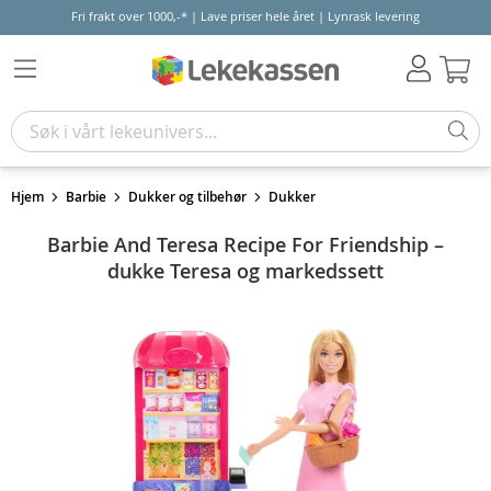
Fri frakt over 1000,-* | Lave priser hele året | Lynrask levering
Hand
Hjem
Barbie
Dukker og tilbehør
Dukker
Barbie And Teresa Recipe For Friendship –
dukke Teresa og markedssett