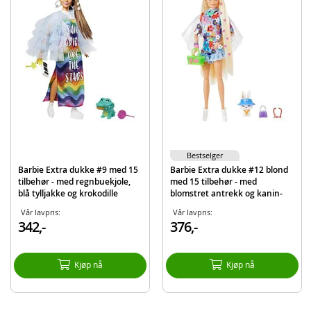
Barbie-dukke
Butikk
Tilbehør
Detaljer:
Mål dukke: ca. 30 cm (H)
Alder: fra 3 år
Produktdetaljer
Modell
JCT05
Bestselger
EAN
194735275496
Barbie Extra dukke #9 med 15
Barbie Extra dukke #12 blond
tilbehør - med regnbuekjole,
med 15 tilbehør - med
Merke
Barbie
blå tylljakke og krokodille
blomstret antrekk og kanin-
figur
Vår lavpris:
Vår lavpris:
342,-
376,-
Kjøp nå
Kjøp nå