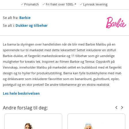
Prismatch
Fri frakt over 1000,-*
Lynrask levering
Se alt fra:
Barbie
Se alt i:
Dukker og tilbehør
La barna ta styringen over handlelisten når de blir med Barbie Malibu på en
spennende tur til markedet med dette lekesettet! Settet inkluderer en stilfull
Barbie-dukke, et fargerikt markedsskranke og 11 tilbehør som gir uendelige
muligheter for kreativ lek. Inspirert av filmen Barbie og Teresa: Oppskrift på
Vennskap, inneholder Malibu på markedet-settet en butikkbod med et fargerikt
design og to hyller for produktutstilling. Barna kan fylle butikkhyllene med mat-
og drikkevarer som inkluderer favoritter som en bananbunt, gulrotbunt, epler,
potetgull og en stor pretzel! De andre tilbehørene gir en ekstra realistisk
spilleopplevelse, inkludert en handlekurv, en kassekorg og en kortscanner med
Les hele beskrivelsen
kort – for uendelig morsom lek! Barbie Malibu-dukke er kledd i en søt rosa kjole
med volanger og hvite sneakers, perfekt for hennes markedsbesøk. Dette
Andre forslag til deg:
lekesettet inspirerer til fantasifull rollelek og historiefortelling, og er en flott gave
for barn og fans fra 3 år og oppover. Barbie og Teresa: Oppskrift på Vennskap
dukker og leker er perfekte for å utvikle barnas kreativitet og sosiale ferdigheter!
Inneholder: