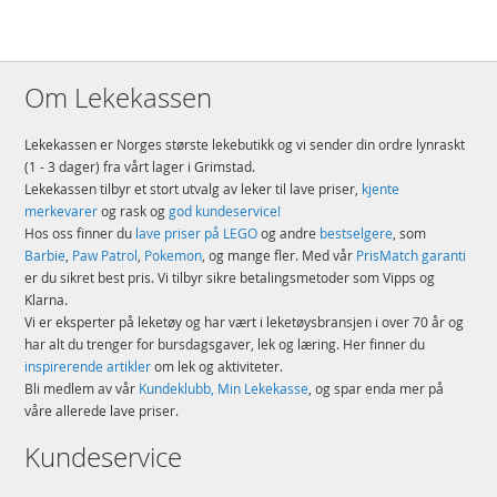
Om Lekekassen
Lekekassen er Norges største lekebutikk og vi sender din ordre lynraskt
(1 - 3 dager) fra vårt lager i Grimstad.
Lekekassen tilbyr et stort utvalg av leker til lave priser,
kjente
merkevarer
og rask og
god kundeservice!
Hos oss finner du
lave priser på LEGO
og andre
bestselgere
, som
Barbie
,
Paw Patrol
,
Pokemon
, og mange fler. Med vår
PrisMatch garanti
er du sikret best pris. Vi tilbyr sikre betalingsmetoder som Vipps og
Klarna.
Vi er eksperter på leketøy og har vært i leketøysbransjen i over 70 år og
har alt du trenger for bursdagsgaver, lek og læring. Her finner du
inspirerende artikler
om lek og aktiviteter.
Bli medlem av vår
Kundeklubb, Min Lekekasse
, og spar enda mer på
våre allerede lave priser.
Kundeservice