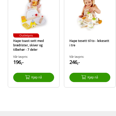
Outletpris
Hape toast-sett med
Hape tesett til to - lekesett
brødrister, skiver og
i tre
tilbehør - 7 deler
Vår lavpris:
Vår lavpris:
196,-
246,-
Kjøp nå
Kjøp nå