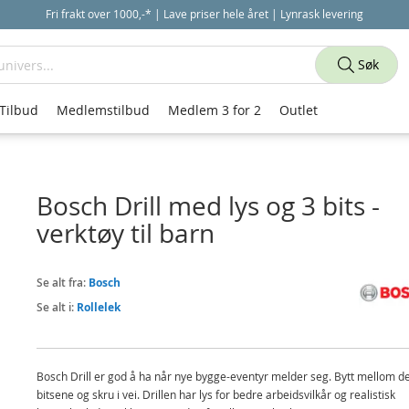
Fri frakt over 1000,-* | Lave priser hele året | Lynrask levering
Søk
Tilbud
Medlemstilbud
Medlem 3 for 2
Outlet
Bosch Drill med lys og 3 bits -
verktøy til barn
Se alt fra:
Bosch
Se alt i:
Rollelek
Bosch Drill er god å ha når nye bygge-eventyr melder seg. Bytt mellom de
bitsene og skru i vei. Drillen har lys for bedre arbeidsvilkår og realistisk