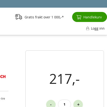
Gratis frakt over
1 000,-
Handlekurv
Logg inn
217,-
 tre
-
+