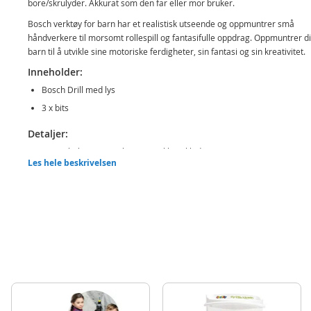
bore/skrulyder. Akkurat som den far eller mor bruker.
Bosch verktøy for barn har et realistisk utseende og oppmuntrer små
håndverkere til morsomt rollespill og fantasifulle oppdrag. Oppmuntrer di
barn til å utvikle sine motoriske ferdigheter, sin fantasi og sin kreativitet.
Inneholder:
Bosch Drill med lys
3 x bits
Detaljer:
Batteribehov: 3 x AA batterier (ikke inkludert)
Les hele beskrivelsen
Mål: L19 x B6,5 x H20 cm
Alder: fra 3 år
Produktdetaljer
Modell
8567
EAN
4009847085672
Merke
Bosch