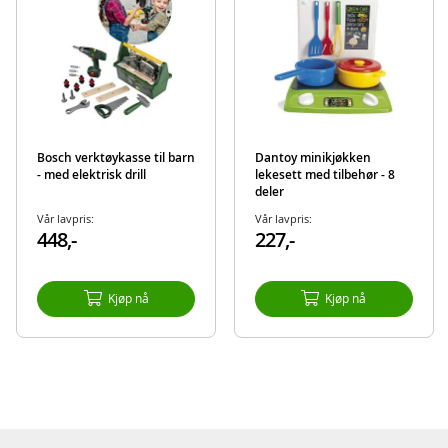
Bosch verktøykasse til barn
Dantoy minikjøkken
- med elektrisk drill
lekesett med tilbehør - 8
deler
Vår lavpris:
Vår lavpris:
448,-
227,-
Kjøp nå
Kjøp nå