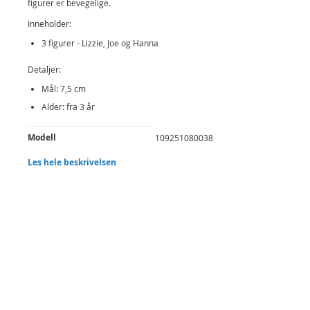
figurer er bevegelige.
Inneholder:
3 figurer - Lizzie, Joe og Hanna
Detaljer:
Mål: 7,5 cm
Alder: fra 3 år
Produktdetaljer
Modell
109251080038
Les hele beskrivelsen
EAN
4006592056575
Merke
Brannmann Sam