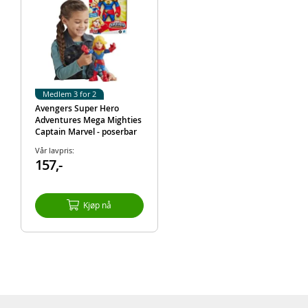
Medlem 3 for 2
Avengers Super Hero
Adventures Mega Mighties
Captain Marvel - poserbar
figur - 25 cm
Vår lavpris:
157,-
Kjøp nå