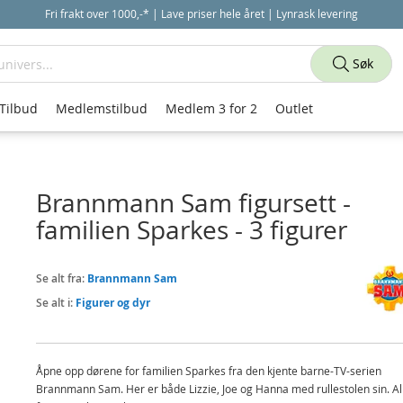
Fri frakt over 1000,-* | Lave priser hele året | Lynrask levering
Søk
Tilbud
Medlemstilbud
Medlem 3 for 2
Outlet
Brannmann Sam figursett -
familien Sparkes - 3 figurer
Se alt fra:
Brannmann Sam
Se alt i:
Figurer og dyr
Åpne opp dørene for familien Sparkes fra den kjente barne-TV-serien
Brannmann Sam. Her er både Lizzie, Joe og Hanna med rullestolen sin. Al