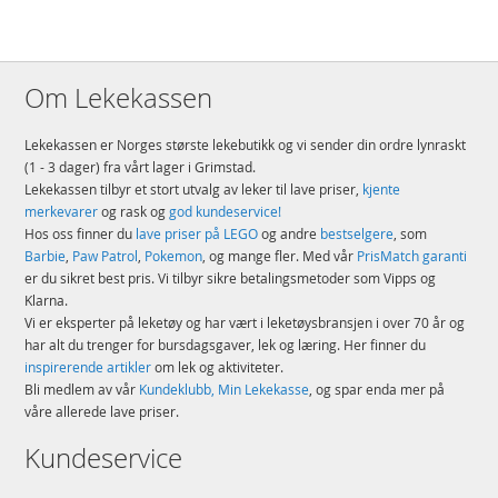
Om Lekekassen
Lekekassen er Norges største lekebutikk og vi sender din ordre lynraskt
(1 - 3 dager) fra vårt lager i Grimstad.
Lekekassen tilbyr et stort utvalg av leker til lave priser,
kjente
merkevarer
og rask og
god kundeservice!
Hos oss finner du
lave priser på LEGO
og andre
bestselgere
, som
Barbie
,
Paw Patrol
,
Pokemon
, og mange fler. Med vår
PrisMatch garanti
er du sikret best pris. Vi tilbyr sikre betalingsmetoder som Vipps og
Klarna.
Vi er eksperter på leketøy og har vært i leketøysbransjen i over 70 år og
har alt du trenger for bursdagsgaver, lek og læring. Her finner du
inspirerende artikler
om lek og aktiviteter.
Bli medlem av vår
Kundeklubb, Min Lekekasse
, og spar enda mer på
våre allerede lave priser.
Kundeservice