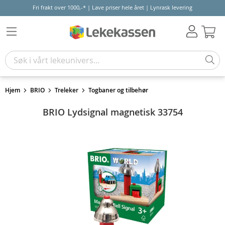
Fri frakt over 1000,-* | Lave priser hele året | Lynrask levering
Hand
Hjem
BRIO
Treleker
Togbaner og tilbehør
BRIO Lydsignal magnetisk 33754