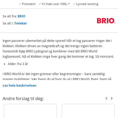
Prismatch
Fri frakt over 1000,-*
Lynrask levering
Se alt fra:
BRIO
Se alt i:
Treleker
Ingen passerer ubemerket på dette sporet! Når et tog passerer ringer det i
klokken. Klokken drives av magnetkraft og det trengs ingen batterier.
Fantastisk! Kjøp BRIO Lydsignal og kombiner med ditt BRIO World
togbanesett. Nå vil klokken ringe hver gang det kommer et tog. Så morsomt.
Alder: fra 3 år
I BRIO World er det ingen grenser eller begrensninger – bare uendelig
mange muligheter. Vær hvem du vil hvor du vil i BRIO World. Bygg, bygg på
nytt, finn på og inviter. Alle seks temaene i BRIO World er knyttet sammen i et
Les hele beskrivelsen
lekent, interaktivt system, slik at du kan kjøre, løpe eller fly mellom dem hvis
du vil. Velkommen til eventyret!
Andre forslag til deg:
Produktdetaljer
Modell
33754
EAN
7312350337549