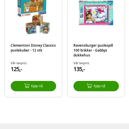
Clementoni Disney Classics
Ravensburger puslespill
puslekuber - 12 stk
100 brikker - Gabbys
dukkehus
Vår lavpris:
Vår lavpris:
125,-
135,-
Kjøp nå
Kjøp nå