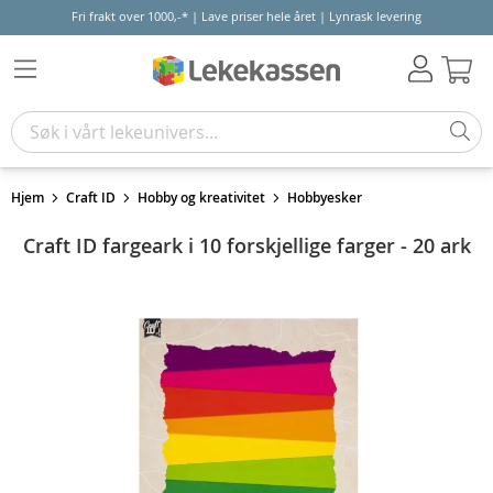
Fri frakt over 1000,-* | Lave priser hele året | Lynrask levering
Hand
Hjem
Craft ID
Hobby og kreativitet
Hobbyesker
Craft ID fargeark i 10 forskjellige farger - 20 ark