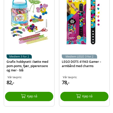
EAN
8715427115177
Merke
Craft ID
Medlem 3 for 2
Medlem LEGO 3 for 2
Grafix hobbysett i bøtte med
LEGO DOTS 41943 Gamer –
pom-poms, fjær, piperensere
armbånd med charms
og mer - blå
Vår lavpris:
Vår lavpris:
82,-
78,-
Kjøp nå
Kjøp nå