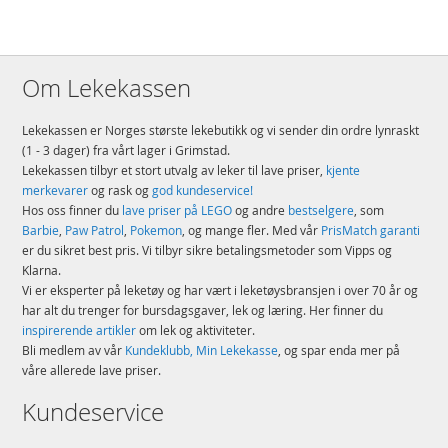
Om Lekekassen
Lekekassen er Norges største lekebutikk og vi sender din ordre lynraskt
(1 - 3 dager) fra vårt lager i Grimstad.
Lekekassen tilbyr et stort utvalg av leker til lave priser,
kjente
merkevarer
og rask og
god kundeservice!
Hos oss finner du
lave priser på LEGO
og andre
bestselgere
, som
Barbie
,
Paw Patrol
,
Pokemon
, og mange fler. Med vår
PrisMatch garanti
er du sikret best pris. Vi tilbyr sikre betalingsmetoder som Vipps og
Klarna.
Vi er eksperter på leketøy og har vært i leketøysbransjen i over 70 år og
har alt du trenger for bursdagsgaver, lek og læring. Her finner du
inspirerende artikler
om lek og aktiviteter.
Bli medlem av vår
Kundeklubb, Min Lekekasse
, og spar enda mer på
våre allerede lave priser.
Kundeservice