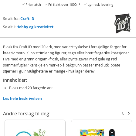
Prismatch
Fri frakt over 1000,-*
Lynrask levering
Se alt fra:
Craft ID
Se alt i:
Hobby og kreativitet
Blokk fra Craft ID med 20 ark, med variert tykkelse i forskjellige farger for
kreativ moro. Klipp strimler og figurer, tegn eller brett fargerike kreasjoner.
Hva med en grønn origami-frosk, eller pynte gaver med gule og rød
sommerfugler? kanskje en mørkeblå bakgrunn passer med utklippete
stjerner i gul? Mulighetene er mange - hva lager dere?
Inneholder:
Blokk med 20 fargede ark
Les hele beskrivelsen
Detaljer:
Mål: 24 x 34 cm
Andre forslag til deg:
Alder: fra 3 år
Produktdetaljer
Modell
CR0039/GE