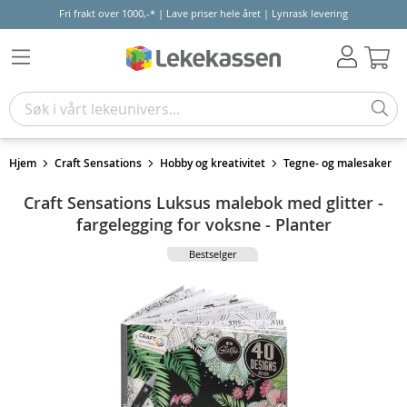
Fri frakt over 1000,-* | Lave priser hele året | Lynrask levering
Hand
Hjem
Craft Sensations
Hobby og kreativitet
Tegne- og malesaker
Craft Sensations Luksus malebok med glitter -
fargelegging for voksne - Planter
Bestselger