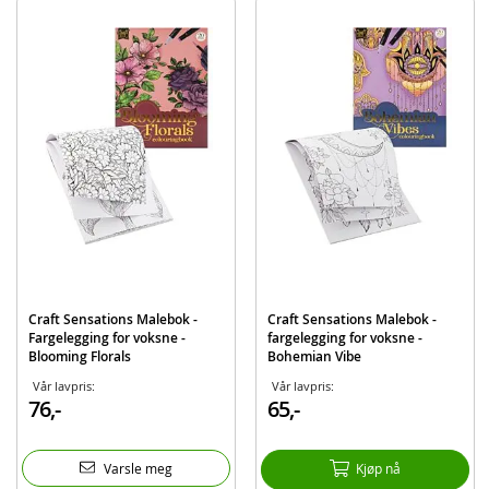
Papirvekt: 250 gsm
Produktdetaljer
Modell
CR1140/GE
EAN
8720257123810
Merke
Craft Sensations
Aktuelt
Bestselgere
Craft Sensations Malebok -
Craft Sensations Malebok -
Fargelegging for voksne -
fargelegging for voksne -
Blooming Florals
Bohemian Vibe
Vår lavpris:
Vår lavpris:
76,-
65,-
Varsle meg
Kjøp nå