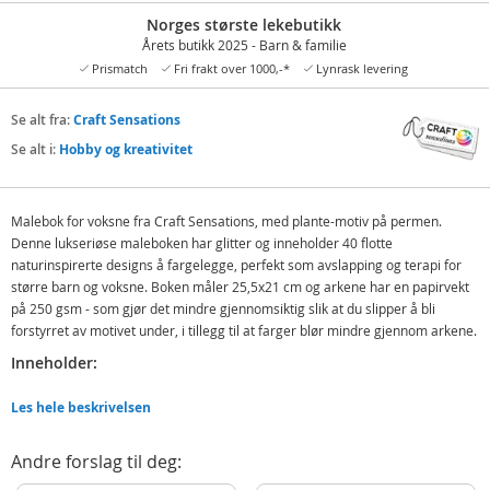
Norges største lekebutikk
Årets butikk 2025 - Barn & familie
Prismatch
Fri frakt over 1000,-*
Lynrask levering
Se alt fra:
Craft Sensations
Se alt i:
Hobby og kreativitet
Malebok for voksne fra Craft Sensations, med plante-motiv på permen.
Denne lukseriøse maleboken har glitter og inneholder 40 flotte
naturinspirerte designs å fargelegge, perfekt som avslapping og terapi for
større barn og voksne. Boken måler 25,5x21 cm og arkene har en papirvekt
på 250 gsm - som gjør det mindre gjennomsiktig slik at du slipper å bli
forstyrret av motivet under, i tillegg til at farger blør mindre gjennom arkene.
Inneholder:
Craft Sensations Malebok for voksne
Les hele beskrivelsen
Detaljer:
Andre forslag til deg:
Mål: 25,5 x 21 cm (LxB)
Antall sider: 40