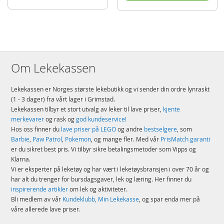
Om Lekekassen
Lekekassen er Norges største lekebutikk og vi sender din ordre lynraskt
(1 - 3 dager) fra vårt lager i Grimstad.
Lekekassen tilbyr et stort utvalg av leker til lave priser,
kjente
merkevarer
og rask og
god kundeservice!
Hos oss finner du
lave priser på LEGO
og andre
bestselgere
, som
Barbie
,
Paw Patrol
,
Pokemon
, og mange fler. Med vår
PrisMatch garanti
er du sikret best pris. Vi tilbyr sikre betalingsmetoder som Vipps og
Klarna.
Vi er eksperter på leketøy og har vært i leketøysbransjen i over 70 år og
har alt du trenger for bursdagsgaver, lek og læring. Her finner du
inspirerende artikler
om lek og aktiviteter.
Bli medlem av vår
Kundeklubb, Min Lekekasse
, og spar enda mer på
våre allerede lave priser.