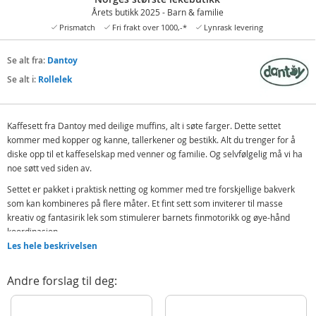
Årets butikk 2025 - Barn & familie
Prismatch
Fri frakt over 1000,-*
Lynrask levering
Se alt fra:
Dantoy
Se alt i:
Rollelek
Kaffesett fra Dantoy med deilige muffins, alt i søte farger. Dette settet
kommer med kopper og kanne, tallerkener og bestikk. Alt du trenger for å
diske opp til et kaffeselskap med venner og familie. Og selvfølgelig må vi ha
noe søtt ved siden av.
Settet er pakket i praktisk netting og kommer med tre forskjellige bakverk
som kan kombineres på flere måter. Et fint sett som inviterer til masse
kreativ og fantasirik lek som stimulerer barnets finmotorikk og øye-hånd
koordinasjon.
Les hele beskrivelsen
Inneholder:
Kaffekanne
Andre forslag til deg:
Bakverk
Kopper