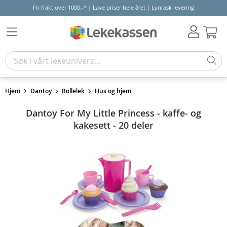
Fri frakt over 1000,-* | Lave priser hele året | Lynrask levering
Hand
Hjem
Dantoy
Rollelek
Hus og hjem
Dantoy For My Little Princess - kaffe- og
kakesett - 20 deler