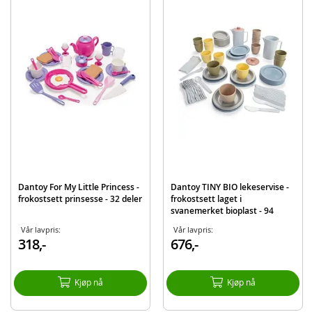
Tallerker
Bestikk
Detaljer:
Mål: 18 x18 x 17 cm (LxBxH)
Materiale: Plast
Alder: fra 2 år
Kan vaskes i oppvaskmaskin
Produktdetaljer
Modell
5540
EAN
5701217055405
Dantoy For My Little Princess -
Dantoy TINY BIO lekeservise -
frokostsett prinsesse - 32 deler
frokostsett laget i
Merke
Dantoy
svanemerket bioplast - 94
deler
Vår lavpris:
Vår lavpris:
318,-
676,-
Kjøp nå
Kjøp nå