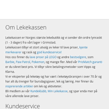
Om Lekekassen
Lekekassen er Norges største lekebutikk og vi sender din ordre lynraskt
(1 - 3 dager) fra vårt lager i Grimstad.
Lekekassen tilbyr et stort utvalg av leker til lave priser,
kjente
merkevarer
og rask og
god kundeservice!
Hos oss finner du
lave priser på LEGO
og andre
bestselgere
, som
Barbie
,
Paw Patrol
,
Pokemon
, og mange fler. Med vår
PrisMatch garanti
er du sikret best pris. Vi tilbyr sikre betalingsmetoder som Vipps og
Klarna.
Vi er eksperter på leketøy og har vært i leketøysbransjen i over 70 år og
har alt du trenger for bursdagsgaver, lek og læring. Her finner du
inspirerende artikler
om lek og aktiviteter.
Bli medlem av vår
Kundeklubb, Min Lekekasse
, og spar enda mer på
våre allerede lave priser.
Kundeservice