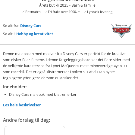
Årets butikk 2025 - Barn & familie
Prismatch
Fri frakt over 1000,-*
Lynrask levering
Se alt fra:
Disney Cars
Se alt i:
Hobby og kreativitet
Denne maleboken med motiver fra Disney Cars er perfekt for de kreative
som elsker Biler-filmene. I denne fargeleggingsboken er det flere sider med
de velkjente karakterene fra Lynet McQueens mest minneverdige øyeblikk
som racerbil. Det er også klistremerker i boken slik at du kan pynte
tegningene ytterligere dersom du ønsker det.
Inneholder:
Disney Cars malebok med klistremerker
Les hele beskrivelsen
Detaljer:
Alder: fra 3 år
Andre forslag til deg:
Produktdetaljer
Modell
132274