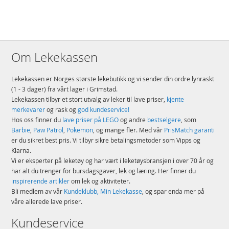
Om Lekekassen
Lekekassen er Norges største lekebutikk og vi sender din ordre lynraskt
(1 - 3 dager) fra vårt lager i Grimstad.
Lekekassen tilbyr et stort utvalg av leker til lave priser,
kjente
merkevarer
og rask og
god kundeservice!
Hos oss finner du
lave priser på LEGO
og andre
bestselgere
, som
Barbie
,
Paw Patrol
,
Pokemon
, og mange fler. Med vår
PrisMatch garanti
er du sikret best pris. Vi tilbyr sikre betalingsmetoder som Vipps og
Klarna.
Vi er eksperter på leketøy og har vært i leketøysbransjen i over 70 år og
har alt du trenger for bursdagsgaver, lek og læring. Her finner du
inspirerende artikler
om lek og aktiviteter.
Bli medlem av vår
Kundeklubb, Min Lekekasse
, og spar enda mer på
våre allerede lave priser.
Kundeservice