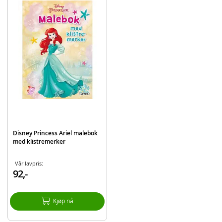
EAN
7031651322749
Merke
Disney Cars
Disney Princess Ariel malebok
med klistremerker
Vår lavpris:
92,-
Kjøp nå