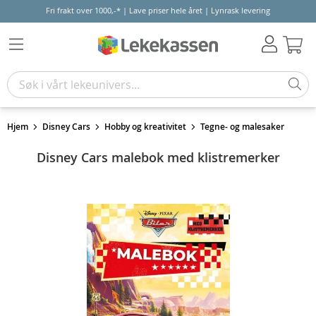
Fri frakt over 1000,-* | Lave priser hele året | Lynrask levering
Hand
Hjem
Disney Cars
Hobby og kreativitet
Tegne- og malesaker
Disney Cars malebok med klistremerker