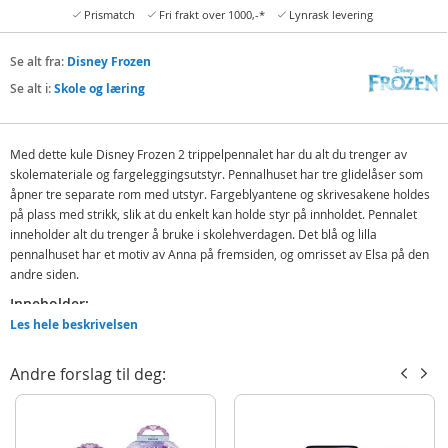
Prismatch
Fri frakt over 1000,-*
Lynrask levering
Se alt fra:
Disney Frozen
Se alt i:
Skole og læring
Med dette kule Disney Frozen 2 trippelpennalet har du alt du trenger av
skolemateriale og fargeleggingsutstyr. Pennalhuset har tre glidelåser som
åpner tre separate rom med utstyr. Fargeblyantene og skrivesakene holdes
på plass med strikk, slik at du enkelt kan holde styr på innholdet. Pennalet
inneholder alt du trenger å bruke i skolehverdagen. Det blå og lilla
pennalhuset har et motiv av Anna på fremsiden, og omrisset av Elsa på den
andre siden.
Inneholder:
Les hele beskrivelsen
Disney Frozen 2 trippelt pennal
21 fargeblyanter
Andre forslag til deg:
2 gråblyanter
Viskelær
Linjal - 17 cm