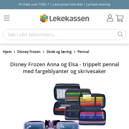
Fri frakt over 1000,-* | Lave priser hele året | Lynrask levering
Hand
Hjem
Disney Frozen
Skole og læring
Pennal
Disney Frozen Anna og Elsa - trippelt pennal
med fargeblyanter og skrivesaker