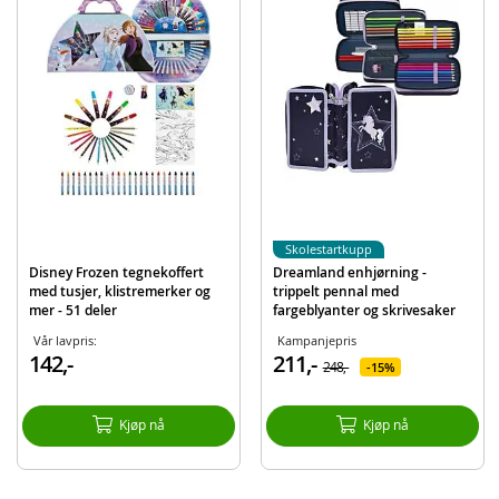
Blyantspisser
Og mer!
Detaljer:
Mål lukket: 19 x 12 x 7 cm
Materiale: polyester
Produktdetaljer
Modell
FRVW0421
EAN
4043946300427
Skolestartkupp
Merke
Disney Frozen
Disney Frozen tegnekoffert
Dreamland enhjørning -
med tusjer, klistremerker og
trippelt pennal med
mer - 51 deler
fargeblyanter og skrivesaker
Vår lavpris:
Kampanjepris
142,-
211,-
248,-
15%
Kjøp nå
Kjøp nå