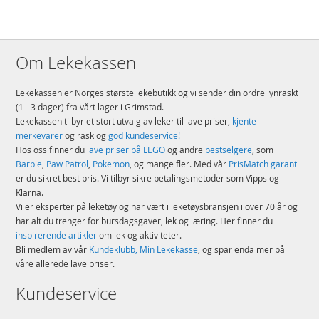
Om Lekekassen
Lekekassen er Norges største lekebutikk og vi sender din ordre lynraskt
(1 - 3 dager) fra vårt lager i Grimstad.
Lekekassen tilbyr et stort utvalg av leker til lave priser,
kjente
merkevarer
og rask og
god kundeservice!
Hos oss finner du
lave priser på LEGO
og andre
bestselgere
, som
Barbie
,
Paw Patrol
,
Pokemon
, og mange fler. Med vår
PrisMatch garanti
er du sikret best pris. Vi tilbyr sikre betalingsmetoder som Vipps og
Klarna.
Vi er eksperter på leketøy og har vært i leketøysbransjen i over 70 år og
har alt du trenger for bursdagsgaver, lek og læring. Her finner du
inspirerende artikler
om lek og aktiviteter.
Bli medlem av vår
Kundeklubb, Min Lekekasse
, og spar enda mer på
våre allerede lave priser.
Kundeservice