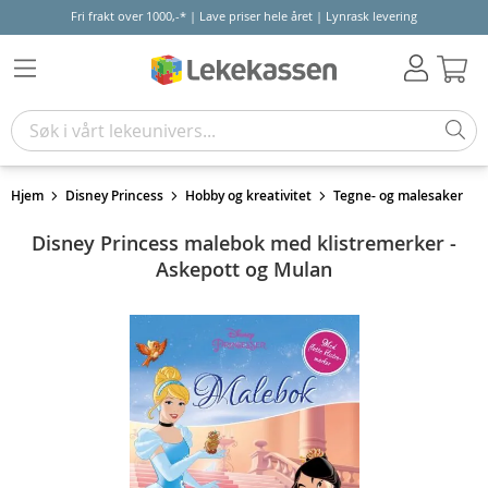
Fri frakt over 1000,-* | Lave priser hele året | Lynrask levering
Hand
Hjem
Disney Princess
Hobby og kreativitet
Tegne- og malesaker
Disney Princess malebok med klistremerker -
Askepott og Mulan