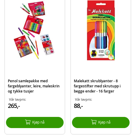
EAN
7031651322091
Merke
Disney Princess
Penol samlepakke med
Malekatt skrublyanter - 8
fargeblyanter, leire, maleskrin
fargestifter med skrutupp i
og tykke tusjer
begge ender - 16 farger
Vår lavpris:
Vår lavpris:
265,-
88,-
Kjøp nå
Kjøp nå