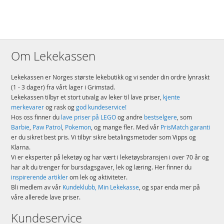
Om Lekekassen
Lekekassen er Norges største lekebutikk og vi sender din ordre lynraskt
(1 - 3 dager) fra vårt lager i Grimstad.
Lekekassen tilbyr et stort utvalg av leker til lave priser,
kjente
merkevarer
og rask og
god kundeservice!
Hos oss finner du
lave priser på LEGO
og andre
bestselgere
, som
Barbie
,
Paw Patrol
,
Pokemon
, og mange fler. Med vår
PrisMatch garanti
er du sikret best pris. Vi tilbyr sikre betalingsmetoder som Vipps og
Klarna.
Vi er eksperter på leketøy og har vært i leketøysbransjen i over 70 år og
har alt du trenger for bursdagsgaver, lek og læring. Her finner du
inspirerende artikler
om lek og aktiviteter.
Bli medlem av vår
Kundeklubb, Min Lekekasse
, og spar enda mer på
våre allerede lave priser.
Kundeservice