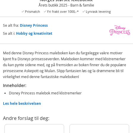
Årets butikk 2025 - Barn & familie
Prismatch
Fri frakt over 1000,-*
Lynrask levering
Se alt fra:
Disney Princess
Se alt i:
Hobby og kreativitet
Med denne Disney Princess maleboken kan du fargelegge vakre motiver
kjent fra Disneys prinsesseverden. Maleboken kommer med klistremerker
du kan pynte sidene med, og på fremsiden av boken finner du de populære
prinsessene Askepott og Mulan. Slipp fantasien løs og la drømmene bli til
virkelighet med denne fantastiske maleboken!
Inneholder:
Disney Princess malebok med klistremerker
Les hele beskrivelsen
Detaljer:
Alder: fra 3 år
Andre forslag til deg:
Produktdetaljer
Modell
132209