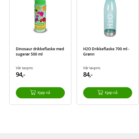
Dinosaur drikkeflaske med
H2O Drikkeflaske 700 ml -
sugerør 500 ml
Grønn
Vår lavpris:
Vår lavpris:
94,-
84,-
Kjøp nå
Kjøp nå