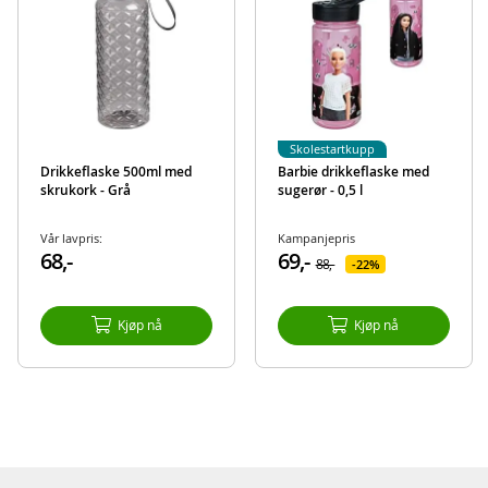
Skolestartkupp
Drikkeflaske 500ml med
Barbie drikkeflaske med
skrukork - Grå
sugerør - 0,5 l
Vår lavpris:
Kampanjepris
68,-
69,-
88,-
22%
Kjøp nå
Kjøp nå