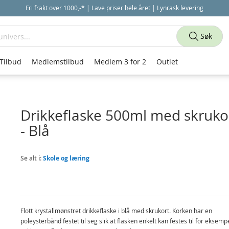
Fri frakt over 1000,-* | Lave priser hele året | Lynrask levering
Søk
Tilbud
Medlemstilbud
Medlem 3 for 2
Outlet
Drikkeflaske 500ml med skruko
- Blå
Se alt i:
Skole og læring
Flott krystallmønstret drikkeflaske i blå med skrukort. Korken har en
poleysterbånd festet til seg slik at flasken enkelt kan festes til for eksemp