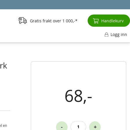
Gratis frakt over
1 000,-
Handlekurv
Logg inn
rk
68,-
el en
-
+