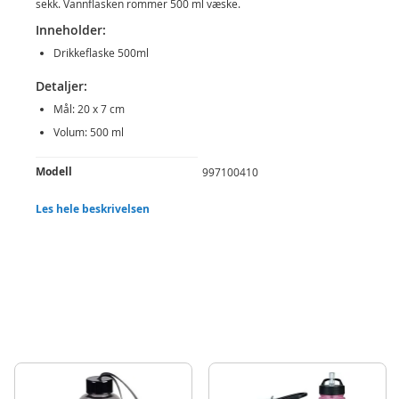
sekk. Vannflasken rommer 500 ml væske.
Inneholder:
Drikkeflaske 500ml
Detaljer:
Mål: 20 x 7 cm
Volum: 500 ml
Produktdetaljer
Modell
997100410
EAN
8720573522618
Les hele beskrivelsen