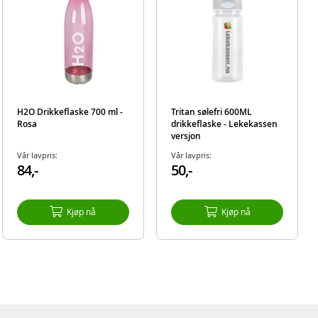
H2O Drikkeflaske 700 ml -
Tritan sølefri 600ML
Rosa
drikkeflaske - Lekekassen
versjon
Vår lavpris:
Vår lavpris:
84,-
50,-
Kjøp nå
Kjøp nå