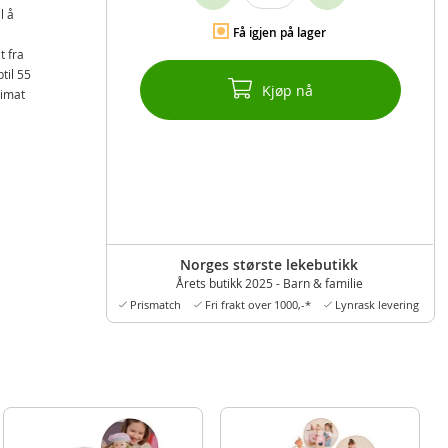
l å
Få igjen på lager
t fra
til 55
Kjøp nå
timat
Norges største lekebutikk
Årets butikk 2025 - Barn & familie
Prismatch
Fri frakt over 1000,-*
Lynrask levering