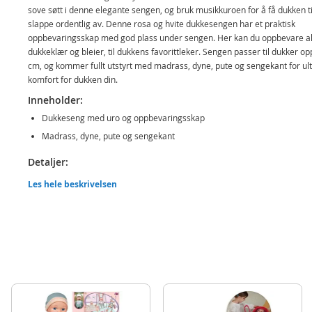
sove søtt i denne elegante sengen, og bruk musikkuroen for å få dukken ti
slappe ordentlig av. Denne rosa og hvite dukkesengen har et praktisk
oppbevaringsskap med god plass under sengen. Her kan du oppbevare al
dukkeklær og bleier, til dukkens favorittleker. Sengen passer til dukker opp
cm, og kommer fullt utstyrt med madrass, dyne, pute og sengekant for ul
komfort for dukken din.
Inneholder:
Dukkeseng med uro og oppbevaringsskap
Madrass, dyne, pute og sengekant
Detaljer:
Mål pakke: 50 x 30 x 15 cm (LxBxH)
Les hele beskrivelsen
Mål seng: 58 x 30 x 55 cm (LxBxH)
Passer til dukker opptil 55 cm
Alder: fra 3 år
Produktdetaljer
Modell
551-0315
EAN
8710124135930