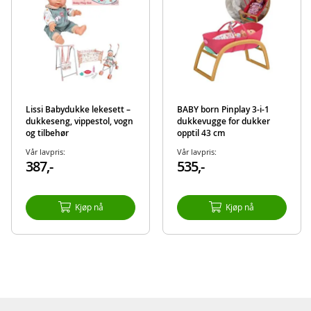
Lissi Babydukke lekesett –
BABY born Pinplay 3-i-1
dukkeseng, vippestol, vogn
dukkevugge for dukker
og tilbehør
opptil 43 cm
Vår lavpris:
Vår lavpris:
387,-
535,-
Kjøp nå
Kjøp nå