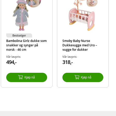
Bestselger
Bambolina Girlz dukke som
Smoby Baby Nurse
snakker og synger på
Dukkevugge med Uro –
norsk - 46 cm
vugge for dukker
Vår lavpris:
Vår lavpris:
494,-
318,-
Kjøp nå
Kjøp nå