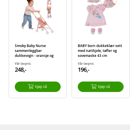
Smoby Baby Nurse
BABY born dukkeklær-sett
sammenleggbar
med nattkjole, tøfler og
dukkevogn - oransje og
sovemaske 43 cm
rosa
Vår lavpris:
Vår lavpris:
248,-
196,-
Kjøp nå
Kjøp nå