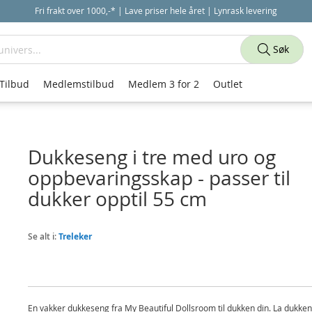
Fri frakt over 1000,-* | Lave priser hele året | Lynrask levering
Søk
Tilbud
Medlemstilbud
Medlem 3 for 2
Outlet
Dukkeseng i tre med uro og
oppbevaringsskap - passer til
dukker opptil 55 cm
Se alt i:
Treleker
En vakker dukkeseng fra My Beautiful Dollsroom til dukken din. La dukken