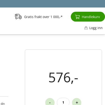
Gratis frakt over
1 000,-
Handlekurv
Logg inn
576,-
-
+
 din