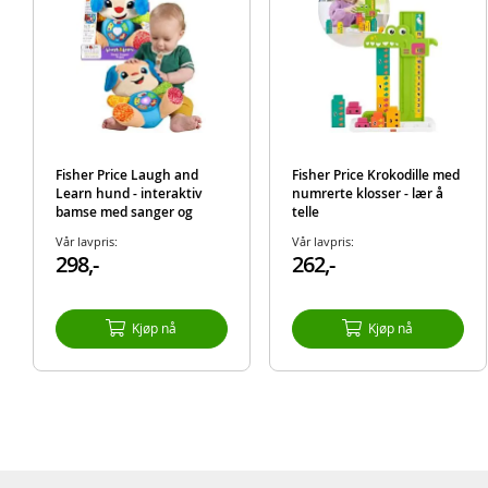
Fisher Price Laugh and
Fisher Price Krokodille med
Learn hund - interaktiv
numrerte klosser - lær å
bamse med sanger og
telle
fraser - norsk
Vår lavpris:
Vår lavpris:
298,-
262,-
Kjøp nå
Kjøp nå