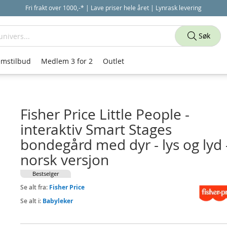
Fri frakt over 1000,-* | Lave priser hele året | Lynrask levering
Søk
mstilbud
Medlem 3 for 2
Outlet
Fisher Price Little People -
interaktiv Smart Stages
bondegård med dyr - lys og lyd 
norsk versjon
Bestselger
Se alt fra:
Fisher Price
Se alt i:
Babyleker