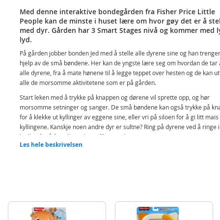
Med denne interaktive bondegården fra Fisher Price Little
People kan de minste i huset lære om hvor gøy det er å ste
med dyr. Gården har 3 Smart Stages nivå og kommer med l
lyd.
På gården jobber bonden Jed med å stelle alle dyrene sine og han trenger 
hjelp av de små bøndene. Her kan de yngste lære seg om hvordan de tar 
alle dyrene, fra å mate hønene til å legge teppet over hesten og de kan u
alle de morsomme aktivitetene som er på gården.
Start leken med å trykke på knappen og dørene vil sprette opp, og hør
morsomme setninger og sanger. De små bøndene kan også trykke på kn
for å klekke ut kyllinger av eggene sine, eller vri på siloen for å gi litt mais t
kyllingene. Kanskje noen andre dyr er sultne? Ring på dyrene ved å ringe i
bjellen for å fortelle at det er fôringstid.
Les hele beskrivelsen
Dette interaktive Fisher Price Little People bondegård settet er fylt med
spennende aktiviteter og lys, lyder og læringssanger. Når de små leker 
gården, vil Smart stages -teknologien introdusere morsomme dyrefakta, t
matematikk og mer gjennom sanger, lyder og setninger. Smart stages-
teknologien består av tre nivåer,
Nivå 1
Utforske: Morsomme sanger og setninger introduserer små b
for telling, dyrelyder og setninger mens de leker