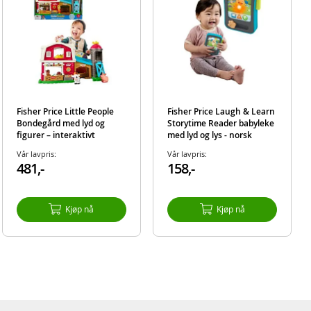
hjelpe
lage
Fisher Price Little People
Fisher Price Laugh & Learn
Bondegård med lyd og
Storytime Reader babyleke
figurer – interaktivt
med lyd og lys - norsk
lekesett fra 1 år
versjon
Vår lavpris:
Vår lavpris:
481,-
158,-
Kjøp nå
Kjøp nå