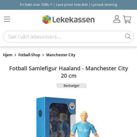
Fri frakt over 1000,-* | Lave priser hele året | Lynrask levering
Hand
Hjem
Fotball-Shop
Manchester City
Fotball Samlefigur Haaland - Manchester City
20 cm
Bestselger