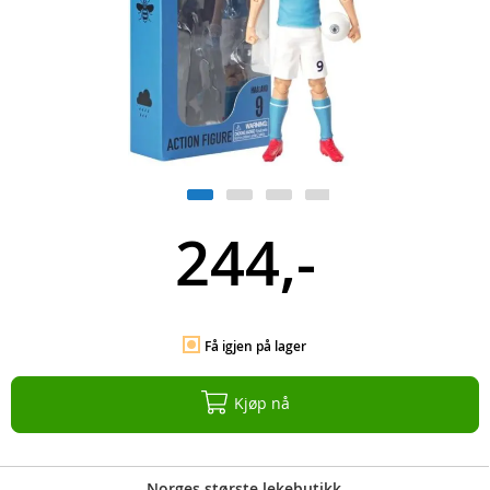
244,-
Få igjen på lager
Kjøp nå
Norges største lekebutikk