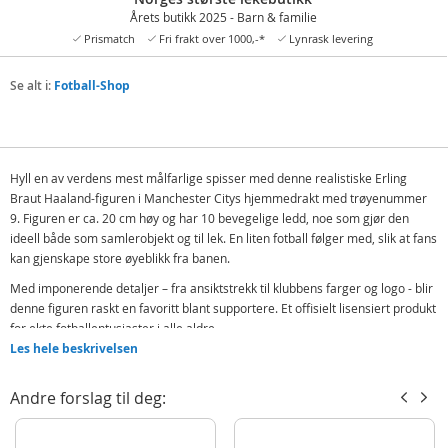
Årets butikk 2025 - Barn & familie
Prismatch
Fri frakt over 1000,-*
Lynrask levering
Se alt i:
Fotball-Shop
Hyll en av verdens mest målfarlige spisser med denne realistiske Erling
Braut Haaland-figuren i Manchester Citys hjemme­drakt med trøye­nummer
9. Figuren er ca. 20 cm høy og har 10 bevegelige ledd, noe som gjør den
ideell både som samlerobjekt og til lek. En liten fotball følger med, slik at fans
kan gjenskape store øyeblikk fra banen.
Med imponerende detaljer – fra ansiktstrekk til klubbens farger og logo - blir
denne figuren raskt en favoritt blant supportere. Et offisielt lisensiert produkt
for ekte fotballentusiaster i alle aldre.
Les hele beskrivelsen
Her kan du utforske hele utvalget med Manchester City FC-produkter.
Inneholder:
Andre forslag til deg:
Manchester City Erling Haaland figur