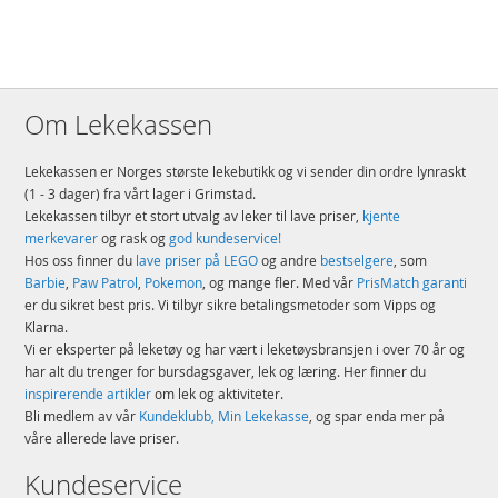
Om Lekekassen
Lekekassen er Norges største lekebutikk og vi sender din ordre lynraskt
(1 - 3 dager) fra vårt lager i Grimstad.
Lekekassen tilbyr et stort utvalg av leker til lave priser,
kjente
merkevarer
og rask og
god kundeservice!
Hos oss finner du
lave priser på LEGO
og andre
bestselgere
, som
Barbie
,
Paw Patrol
,
Pokemon
, og mange fler. Med vår
PrisMatch garanti
er du sikret best pris. Vi tilbyr sikre betalingsmetoder som Vipps og
Klarna.
Vi er eksperter på leketøy og har vært i leketøysbransjen i over 70 år og
har alt du trenger for bursdagsgaver, lek og læring. Her finner du
inspirerende artikler
om lek og aktiviteter.
Bli medlem av vår
Kundeklubb, Min Lekekasse
, og spar enda mer på
våre allerede lave priser.
Kundeservice