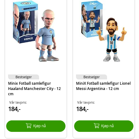
Detaljer:
Mål: 20 cm
Alder: fra 3 år
Produktdetaljer
Modell
83323
EAN
8436624380525
Bestselger
Bestselger
Minix Fotball samlefigur
MiniX Fotball samlefigur Lionel
Haaland Manchester City - 12
Messi Argentina - 12 cm
cm
Vår lavpris:
Vår lavpris:
184,-
184,-
Kjøp nå
Kjøp nå