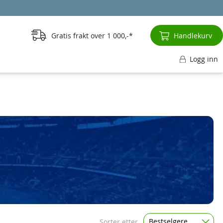
Gratis frakt over
1 000,-
Handlekurv
Logg inn
Bestselgere
Sorter etter