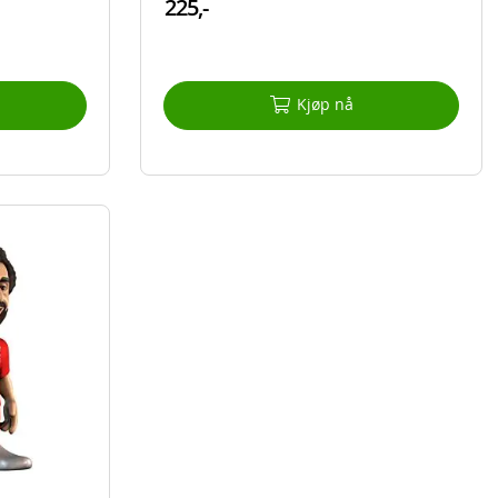
225,-
Kjøp nå