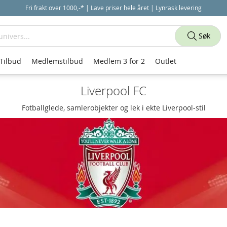
Fri frakt over 1000,-* | Lave priser hele året | Lynrask levering
Søk
Tilbud
Medlemstilbud
Medlem 3 for 2
Outlet
Liverpool FC
Fotballglede, samlerobjekter og lek i ekte Liverpool-stil