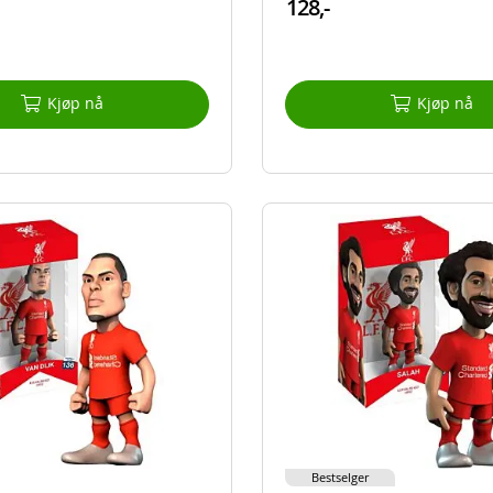
128,-
Kjøp nå
Kjøp nå
Bestselger