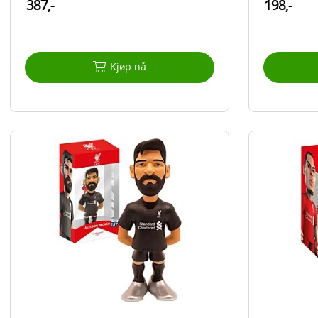
387,-
198,-
Kjøp nå