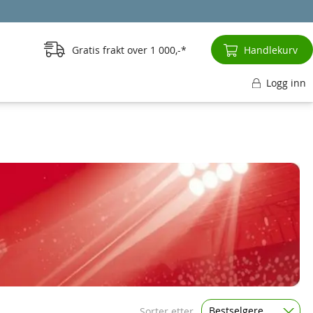
Gratis frakt over
1 000,-
Handlekurv
Logg inn
Bestselgere
Sorter etter