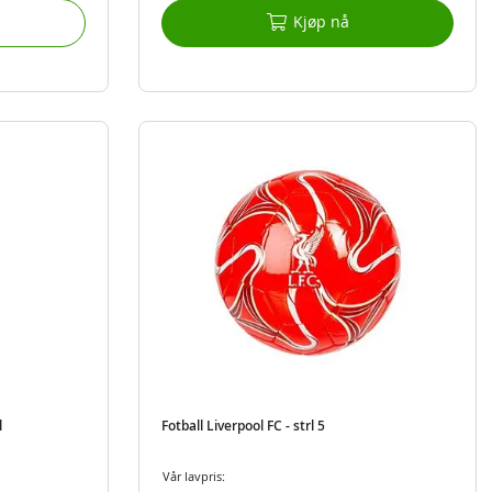
Kjøp nå
l
Fotball Liverpool FC - strl 5
Vår lavpris: