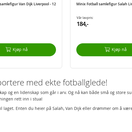
 samlefigur Van Dijk Liverpool - 12
Minix Fotball samlefigur Salah Li
Vår lavpris:
184,-
Kjøp nå
Kjøp nå
portere med ekte fotballglede!
lesskap og en lidenskap som går i arv. Og nå kan både små og store 
ingen rett inn i stua!
il laget. Enten du heier på Salah, Van Dijk eller drømmer om å være 