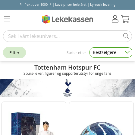
Fri frakt over 1000,-* | Lave priser hele året | Lynrask levering
Hand
Bestselgere
Filter
Sorter etter
Tottenham Hotspur FC
Spurs-leker, figurer og supporterutstyr for unge fans