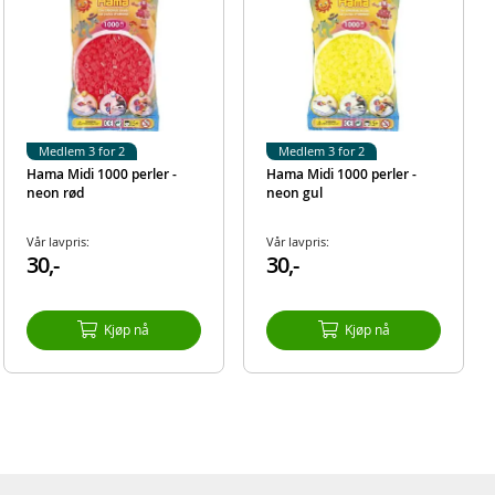
Medlem 3 for 2
Medlem 3 for 2
Hama Midi 1000 perler -
Hama Midi 1000 perler -
neon rød
neon gul
Vår lavpris:
Vår lavpris:
30,-
30,-
Kjøp nå
Kjøp nå