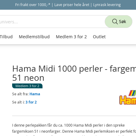
Fri frakt over 1000,-* | Lave priser hele året | Lynrask levering
Søk
Tilbud
Medlemstilbud
Medlem 3 for 2
Outlet
Hama Midi 1000 perler - farge
51 neon
Medlem 3 for 2
Se alt fra:
Hama
Se alt i:
3 for 2
I denne perlepakken får du ca. 1000 Hama Midi perler i den spreke
fargemiksen 51 i neonfarger. Denne Hama Midi perlemiksen er perfekt f