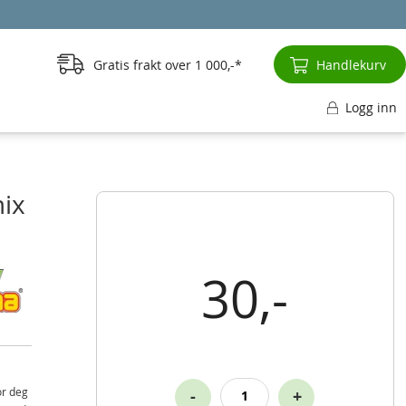
Gratis frakt over
1 000,-
Handlekurv
Logg inn
mix
30,-
or deg
-
+