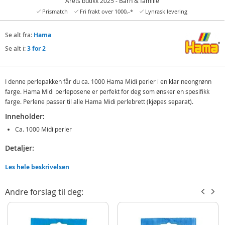
Årets butikk 2025 - Barn & familie
Prismatch
Fri frakt over 1000,-*
Lynrask levering
Se alt fra:
Hama
Se alt i:
3 for 2
I denne perlepakken får du ca. 1000 Hama Midi perler i en klar neongrønn
farge. Hama Midi perleposene er perfekt for deg som ønsker en spesifikk
farge. Perlene passer til alle Hama Midi perlebrett (kjøpes separat).
Inneholder:
Ca. 1000 Midi perler
Detaljer:
Farge: #37
Les hele beskrivelsen
Passer til Hama Midi perlebrett
Alder: fra 5 år
Andre forslag til deg:
Produktdetaljer
Modell
3-207-37