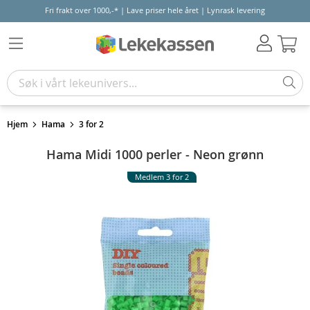
Fri frakt over 1000,-* | Lave priser hele året | Lynrask levering
Hand
Hjem
Hama
3 for 2
Hama Midi 1000 perler - Neon grønn
Medlem 3 for 2