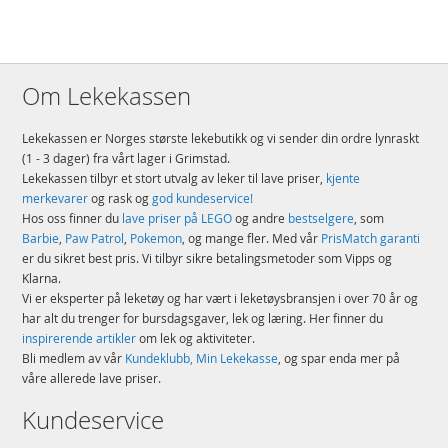
Om Lekekassen
Lekekassen er Norges største lekebutikk og vi sender din ordre lynraskt
(1 - 3 dager) fra vårt lager i Grimstad.
Lekekassen tilbyr et stort utvalg av leker til lave priser,
kjente
merkevarer
og rask og
god kundeservice!
Hos oss finner du
lave priser på LEGO
og andre
bestselgere
, som
Barbie
,
Paw Patrol
,
Pokemon
, og mange fler. Med vår
PrisMatch garanti
er du sikret best pris. Vi tilbyr sikre betalingsmetoder som Vipps og
Klarna.
Vi er eksperter på leketøy og har vært i leketøysbransjen i over 70 år og
har alt du trenger for bursdagsgaver, lek og læring. Her finner du
inspirerende artikler
om lek og aktiviteter.
Bli medlem av vår
Kundeklubb, Min Lekekasse
, og spar enda mer på
våre allerede lave priser.
Kundeservice