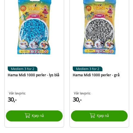
EAN
028178207373
Merke
Hama
Medlem 3 for 2
Medlem 3 for 2
Hama Midi 1000 perler - lys blå
Hama Midi 1000 perler - grå
Vår lavpris:
Vår lavpris:
30,-
30,-
Kjøp nå
Kjøp nå