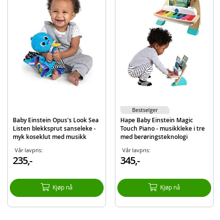
Alder: fra 6 mnd.
Produktdetaljer
Modell
87-800897
EAN
6943478030701
Merke
Hape
Bestselger
Baby Einstein Opus's Look Sea
Hape Baby Einstein Magic
Listen blekksprut sanseleke -
Touch Piano - musikkleke i tre
myk koseklut med musikk
med berøringsteknologi
Vår lavpris:
Vår lavpris:
235,-
345,-
Kjøp nå
Kjøp nå