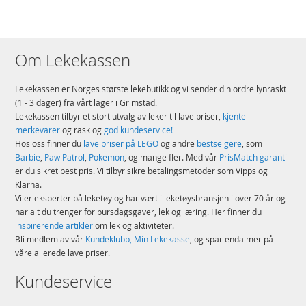
Om Lekekassen
Lekekassen er Norges største lekebutikk og vi sender din ordre lynraskt
(1 - 3 dager) fra vårt lager i Grimstad.
Lekekassen tilbyr et stort utvalg av leker til lave priser,
kjente
merkevarer
og rask og
god kundeservice!
Hos oss finner du
lave priser på LEGO
og andre
bestselgere
, som
Barbie
,
Paw Patrol
,
Pokemon
, og mange fler. Med vår
PrisMatch garanti
er du sikret best pris. Vi tilbyr sikre betalingsmetoder som Vipps og
Klarna.
Vi er eksperter på leketøy og har vært i leketøysbransjen i over 70 år og
har alt du trenger for bursdagsgaver, lek og læring. Her finner du
inspirerende artikler
om lek og aktiviteter.
Bli medlem av vår
Kundeklubb, Min Lekekasse
, og spar enda mer på
våre allerede lave priser.
Kundeservice