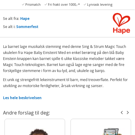
Prismatch
Fri frakt over 1000,-*
Lynrask levering
Se alt fra:
Hape
Se alt i:
Sommerfest
La barnet lage musikalsk stemning med denne Sing & Strum Magic Touch
ukulelen fra Hape Baby Einstein! Med en enkel berøring på den blå Baby
Einstein knappen kan barnet spille 6 ulike klassiske melodier takket være
Magic Touch-teknologien. Barnet kan også lage egne sanger med de fire
forskjellige stemmene i form av ku-lyd, and, ukulele og banjo.
Et unik og strengefritt lekeinstrument til barn, med treoverflate. Perfekt for
utvikling av motoriske ferdigheter, årsak-virkning og sanser.
Inneholder:
Les hele beskrivelsen
Hape Baby Einstein Magic Touch ukulele
Andre forslag til deg:
Detaljer:
Mål: ca. 42 x 18 x 5 (LxBxD)
Batteribehov: 3 x AA (inkludert)