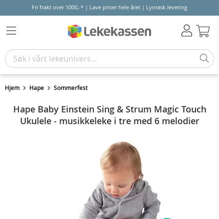
Fri frakt over 1000,-* | Lave priser hele året | Lynrask levering
Hand
Hjem
Hape
Sommerfest
Hape Baby Einstein Sing & Strum Magic Touch
Ukulele - musikkeleke i tre med 6 melodier