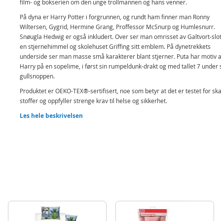
film- og bokserien om den unge trollmannen og hans venner.
På dyna er Harry Potter i forgrunnen, og rundt ham finner man Ronny
Wiltersen, Gygrid, Hermine Grang, Proffessor McSnurp og Humlesnurr.
Snøugla Hedwig er også inkludert. Over ser man omrisset av Galtvort-slot
en stjernehimmel og skolehuset Griffing sitt emblem. På dynetrekkets
underside ser man masse små karakterer blant stjerner. Puta har motiv 
Harry på en sopelime, i først sin rumpeldunk-drakt og med tallet 7 under
gullsnoppen.
Produktet er OEKO-TEX®-sertifisert, noe som betyr at det er testet for sk
stoffer og oppfyller strenge krav til helse og sikkerhet.
Inneholder:
Les hele beskrivelsen
Harry Potter dynetrekk
Harry Potter putetrekk
Detaljer:
Mål dynetrekk: 140x200 cm
Mål putetrekk: 50x70 cm
Materiale: 100% bomull
Produktdetaljer
Modell
108461