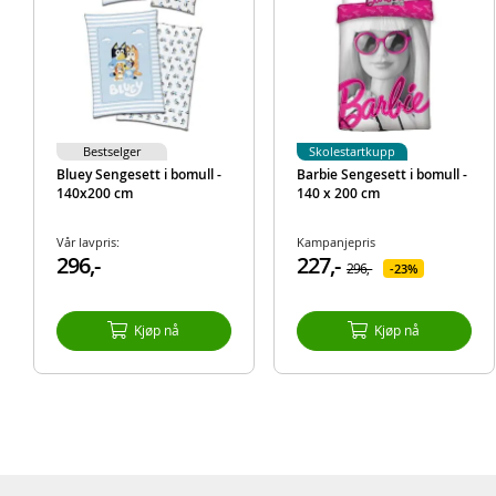
Bestselger
Skolestartkupp
Bluey Sengesett i bomull -
Barbie Sengesett i bomull -
140x200 cm
140 x 200 cm
Vår lavpris:
Kampanjepris
296,-
227,-
296,-
23%
Kjøp nå
Kjøp nå