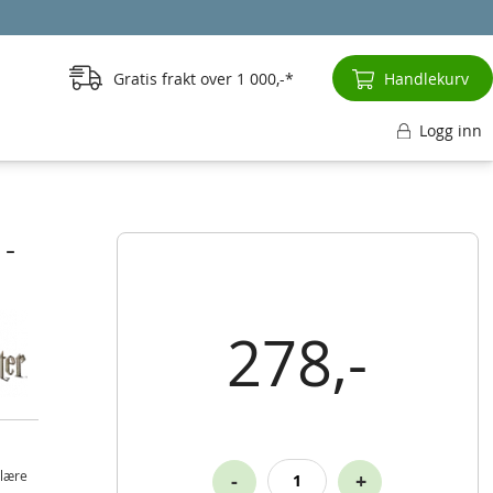
Gratis frakt over
1 000,-
Handlekurv
Logg inn
 -
278,-
ulære
-
+