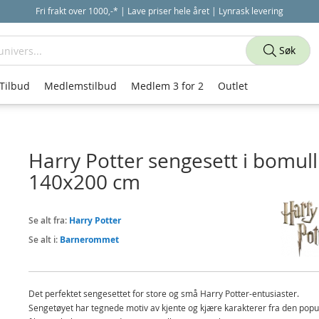
Fri frakt over 1000,-* | Lave priser hele året | Lynrask levering
Søk
Tilbud
Medlemstilbud
Medlem 3 for 2
Outlet
Harry Potter sengesett i bomull
140x200 cm
Se alt fra:
Harry Potter
Se alt i:
Barnerommet
Det perfektet sengesettet for store og små Harry Potter-entusiaster.
Sengetøyet har tegnede motiv av kjente og kjære karakterer fra den pop