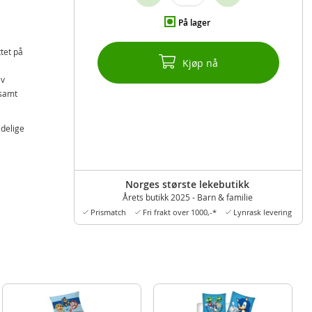
På lager
tet på
Kjøp nå
av
 samt
adelige
Norges største lekebutikk
Årets butikk 2025 - Barn & familie
Prismatch
Fri frakt over 1000,-*
Lynrask levering