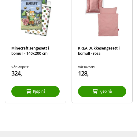
EAN
5710756062508
Merke
Harry Potter
Minecraft sengesett i
KREA Dukkesengesett i
bomull - 140x200 cm
bomull - rosa
Vår lavpris:
Vår lavpris:
324,-
128,-
Kjøp nå
Kjøp nå