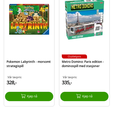
EAN
7031656102599
Merke
Egmont
Outletpris
Pokemon Labyrinth - morsomt
Metro Domino: Paris edition -
strategispill
dominospill med stasjoner
Vår lavpris:
Vår lavpris:
328,-
335,-
Kjøp nå
Kjøp nå