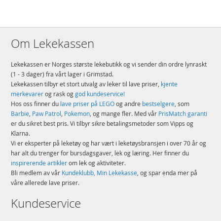
Om Lekekassen
Lekekassen er Norges største lekebutikk og vi sender din ordre lynraskt
(1 - 3 dager) fra vårt lager i Grimstad.
Lekekassen tilbyr et stort utvalg av leker til lave priser,
kjente
merkevarer
og rask og
god kundeservice!
Hos oss finner du
lave priser på LEGO
og andre
bestselgere
, som
Barbie
,
Paw Patrol
,
Pokemon
, og mange fler. Med vår
PrisMatch garanti
er du sikret best pris. Vi tilbyr sikre betalingsmetoder som Vipps og
Klarna.
Vi er eksperter på leketøy og har vært i leketøysbransjen i over 70 år og
har alt du trenger for bursdagsgaver, lek og læring. Her finner du
inspirerende artikler
om lek og aktiviteter.
Bli medlem av vår
Kundeklubb, Min Lekekasse
, og spar enda mer på
våre allerede lave priser.
Kundeservice