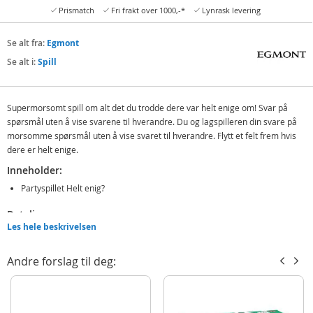
Prismatch
Fri frakt over 1000,-*
Lynrask levering
Se alt fra:
Egmont
Se alt i:
Spill
Supermorsomt spill om alt det du trodde dere var helt enige om! Svar på
spørsmål uten å vise svarene til hverandre. Du og lagspilleren din svare på
morsomme spørsmål uten å vise svaret til hverandre. Flytt et felt frem hvis
dere er helt enige.
Inneholder:
Partyspillet Helt enig?
Detaljer:
Les hele beskrivelsen
Antall spillere: 4-8 lag
Spilletid: ca 30 min
Andre forslag til deg:
Alder: fra 15 år
Produktdetaljer
Modell
610259