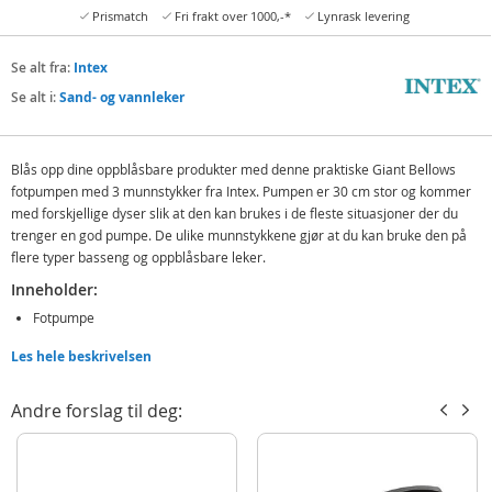
Prismatch
Fri frakt over 1000,-*
Lynrask levering
Se alt fra:
Intex
Se alt i:
Sand- og vannleker
Blås opp dine oppblåsbare produkter med denne praktiske Giant Bellows
fotpumpen med 3 munnstykker fra Intex. Pumpen er 30 cm stor og kommer
med forskjellige dyser slik at den kan brukes i de fleste situasjoner der du
trenger en god pumpe. De ulike munnstykkene gjør at du kan bruke den på
flere typer basseng og oppblåsbare leker.
Inneholder:
Fotpumpe
3 munnstykker
Les hele beskrivelsen
Detaljer:
Andre forslag til deg:
Mål: 30 cm
Produktdetaljer
Modell
68610