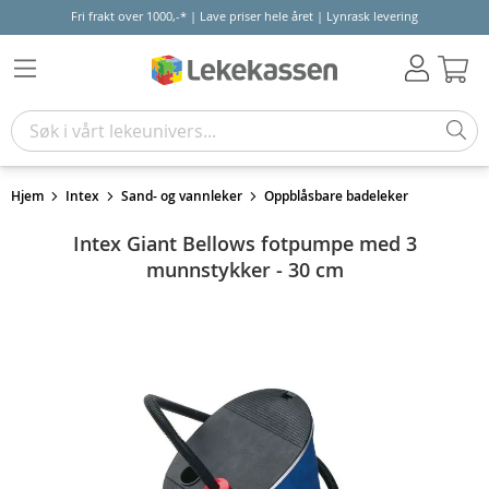
Fri frakt over 1000,-* | Lave priser hele året | Lynrask levering
Hand
Hjem
Intex
Sand- og vannleker
Oppblåsbare badeleker
Intex Giant Bellows fotpumpe med 3
munnstykker - 30 cm