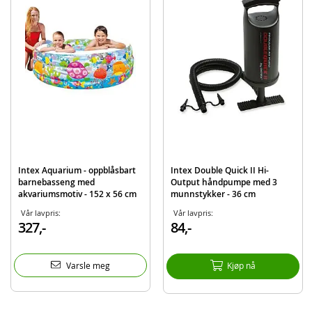
EAN
6941057466101
Merke
Intex
Intex Aquarium - oppblåsbart
Intex Double Quick II Hi-
barnebasseng med
Output håndpumpe med 3
akvariumsmotiv - 152 x 56 cm
munnstykker - 36 cm
Vår lavpris:
Vår lavpris:
327,-
84,-
Varsle meg
Kjøp nå