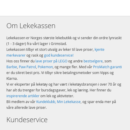
Om Lekekassen
Lekekassen er Norges største lekebutikk og vi sender din ordre lynraskt
(1 - 3 dager) fra vårt lager i Grimstad.
Lekekassen tilbyr et stort utvalg av leker til lave priser,
kjente
merkevarer
og rask og
god kundeservice!
Hos oss finner du
lave priser på LEGO
og andre
bestselgere
, som
Barbie
,
Paw Patrol
,
Pokemon
, og mange fler. Med vår
PrisMatch garanti
er du sikret best pris. Vi tilbyr sikre betalingsmetoder som Vipps og
Klarna.
Vi er eksperter på leketøy og har vært i leketøysbransjen i over 70 år og
har alt du trenger for bursdagsgaver, lek og læring. Her finner du
inspirerende artikler
om lek og aktiviteter.
Bli medlem av vår
Kundeklubb, Min Lekekasse
, og spar enda mer på
våre allerede lave priser.
Kundeservice