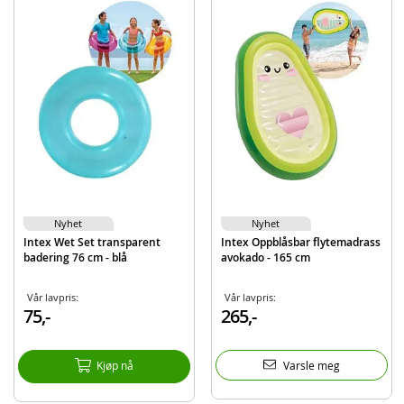
Mål: ca 127 x 102 x 86 cm (LxHxB)
Vannkapasitet: ca 45 liter
Materiale: slitesterk vinyl / PVC
Alder: ca 1–3 år
Barn skal alltid være under oppsyn av en voksen når de oppholder seg i eller
i nærheten av vann.
Produktdetaljer
Modell
58419NP
EAN
6941057428666
Merke
Intex
Nyhet
Nyhet
Intex Wet Set transparent
Intex Oppblåsbar flytemadrass
Aktuelt
Nyheter
badering 76 cm - blå
avokado - 165 cm
Vår lavpris:
Vår lavpris:
75,-
265,-
Kjøp nå
Varsle meg