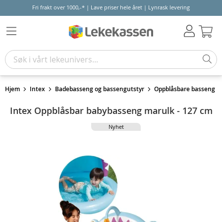
Fri frakt over 1000,-* | Lave priser hele året | Lynrask levering
Hand
Hjem
Intex
Badebasseng og bassengutstyr
Oppblåsbare basseng
Intex Oppblåsbar babybasseng marulk - 127 cm
Nyhet