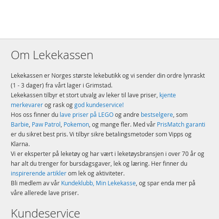
Om Lekekassen
Lekekassen er Norges største lekebutikk og vi sender din ordre lynraskt
(1 - 3 dager) fra vårt lager i Grimstad.
Lekekassen tilbyr et stort utvalg av leker til lave priser,
kjente
merkevarer
og rask og
god kundeservice!
Hos oss finner du
lave priser på LEGO
og andre
bestselgere
, som
Barbie
,
Paw Patrol
,
Pokemon
, og mange fler. Med vår
PrisMatch garanti
er du sikret best pris. Vi tilbyr sikre betalingsmetoder som Vipps og
Klarna.
Vi er eksperter på leketøy og har vært i leketøysbransjen i over 70 år og
har alt du trenger for bursdagsgaver, lek og læring. Her finner du
inspirerende artikler
om lek og aktiviteter.
Bli medlem av vår
Kundeklubb, Min Lekekasse
, og spar enda mer på
våre allerede lave priser.
Kundeservice