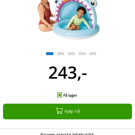
243,-
På lager
Kjøp nå
Norges største lekebutikk