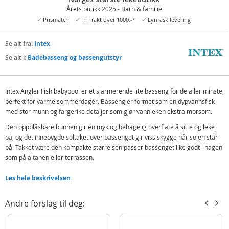
Årets butikk 2025 - Barn & familie
Prismatch
Fri frakt over 1000,-*
Lynrask levering
Se alt fra:
Intex
Se alt i:
Badebasseng og bassengutstyr
Intex Angler Fish babypool er et sjarmerende lite basseng for de aller minste,
perfekt for varme sommerdager. Basseng er formet som en dypvannsfisk
med stor munn og fargerike detaljer som gjør vannleken ekstra morsom.
Den oppblåsbare bunnen gir en myk og behagelig overflate å sitte og leke
på, og det innebygde soltaket over bassenget gir viss skygge når solen står
på. Takket være den kompakte størrelsen passer bassenget like godt i hagen
som på altanen eller terrassen.
Inneholder:
Les hele beskrivelsen
Oppblåsbar barnebasseng
Reparasjonslapp
Andre forslag til deg:
Detaljer: