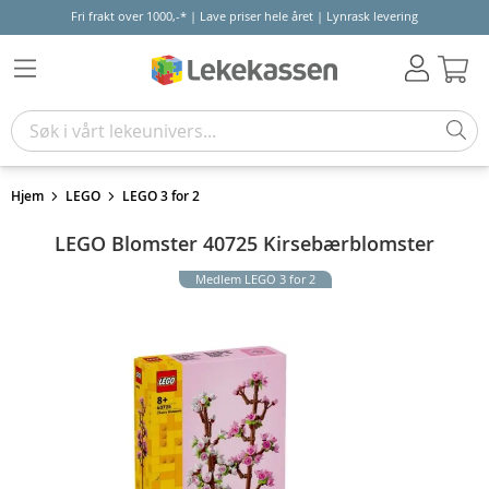
Fri frakt over 1000,-* | Lave priser hele året | Lynrask levering
Hand
Hjem
LEGO
LEGO 3 for 2
LEGO Blomster 40725 Kirsebærblomster
Medlem LEGO 3 for 2