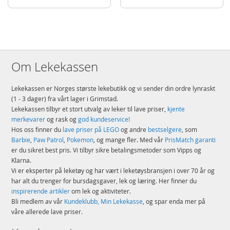
Merke
LEGO
Om Lekekassen
Lekekassen er Norges største lekebutikk og vi sender din ordre lynraskt
(1 - 3 dager) fra vårt lager i Grimstad.
Lekekassen tilbyr et stort utvalg av leker til lave priser,
kjente
merkevarer
og rask og
god kundeservice!
Hos oss finner du
lave priser på LEGO
og andre
bestselgere
, som
Barbie
,
Paw Patrol
,
Pokemon
, og mange fler. Med vår
PrisMatch garanti
er du sikret best pris. Vi tilbyr sikre betalingsmetoder som Vipps og
Klarna.
Vi er eksperter på leketøy og har vært i leketøysbransjen i over 70 år og
har alt du trenger for bursdagsgaver, lek og læring. Her finner du
inspirerende artikler
om lek og aktiviteter.
Bli medlem av vår
Kundeklubb, Min Lekekasse
, og spar enda mer på
våre allerede lave priser.