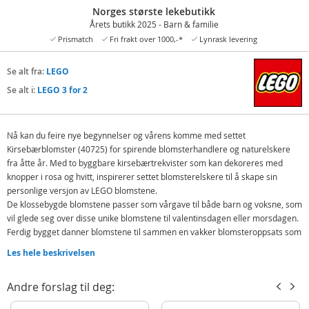
Norges største lekebutikk
Årets butikk 2025 - Barn & familie
Prismatch
Fri frakt over 1000,-*
Lynrask levering
Se alt fra:
LEGO
Se alt i:
LEGO 3 for 2
Nå kan du feire nye begynnelser og vårens komme med settet
Kirsebærblomster (40725) for spirende blomsterhandlere og naturelskere
fra åtte år. Med to byggbare kirsebærtrekvister som kan dekoreres med
knopper i rosa og hvitt, inspirerer settet blomsterelskere til å skape sin
personlige versjon av LEGO blomstene.
De klossebygde blomstene passer som vårgave til både barn og voksne, som
vil glede seg over disse unike blomstene til valentinsdagen eller morsdagen.
Ferdig bygget danner blomstene til sammen en vakker blomsteroppsats som
tilfører rommet ekte vårstemning.
Les hele beskrivelsen
Settet kan kombineres med andre LEGO blomster (selges separat) for å
skape fargesprakende buketter.
Andre forslag til deg:
Bygg blomster – få kreativitetens til å spire med det vårlige gavesettet