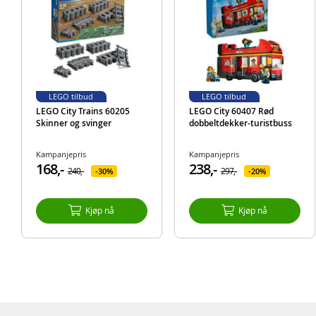
LEGO tilbud
LEGO tilbud
LEGO City Trains 60205
LEGO City 60407 Rød
Skinner og svinger
dobbeltdekker-turistbuss
Kampanjepris
Kampanjepris
168,-
238,-
240,-
297,-
30%
20%
Kjøp nå
Kjøp nå