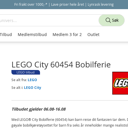
Fri frakt over 1000,-* | Lave priser hele året | Lynrask levering
Søk
Tilbud
Medlemstilbud
Medlem 3 for 2
Outlet
LEGO City 60454 Bobilferie
LEGO tilbud
Se alt fra:
LEGO
Se alt i:
LEGO City
Tilbudet gjelder 06.08-16.08
Med LEGO® City Bobilferie (60454) kan barn reise dit fantasien tar dem. 
gøyale bobilkjøretøysettet for barn fra seks år inneholder mange realistis