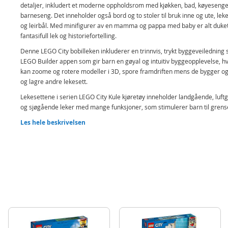
detaljer, inkludert et moderne oppholdsrom med kjøkken, bad, køyesenge
barneseng. Det inneholder også bord og to stoler til bruk inne og ute, leke
og leirbål. Med minifigurer av en mamma og pappa med baby er alt duket
fantasifull lek og historiefortelling.
Denne LEGO City bobilleken inkluderer en trinnvis, trykt byggeveiledning
LEGO Builder appen som gir barn en gøyal og intuitiv byggeopplevelse, h
kan zoome og rotere modeller i 3D, spore framdriften mens de bygger og
og lagre andre lekesett.
Lekesettene i serien LEGO City Kule kjøretøy inneholder landgående, luf
og sjøgående leker med mange funksjoner, som stimulerer barn til grens
fantasifull lek. Barn kan finne på enda større eventyr ved å kombinere L
Les hele beskrivelsen
bobilsettet med andre sett (selges separat) i LEGO City serien.
Bobillekesett – barn fra seks år kan reise på ferie hver eneste dag me
byggesettet LEGO® City Bobilferie
Hva inneholder esken? Kjøretøysettet inneholder alt barn trenger for 
bygge en bobil med detaljert oppholdsrom samt bålplass, to minifigur
en babyfigur
For barn som liker fantasifull lek – bobilen kan åpnes opp for full adgan
et oppholdsrom med kjøkken, bad, to køyesenger, en barneseng og b
stoler som også kan brukes utendørs
Gøyalt tilbehør – campingleken inneholder LEGO® minifigurtilbehør 