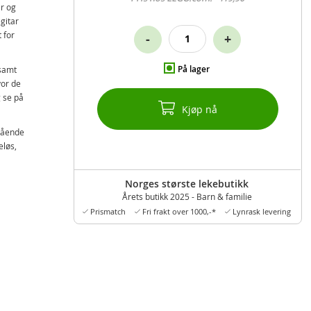
r og
gitar
 for
-
+
På lager
 samt
vor de
 se på
Kjøp nå
tgående
eløs,
EGO
Norges største lekebutikk
d
Årets butikk 2025 - Barn & familie
Prismatch
Fri frakt over 1000,-*
Lynrask levering
å
er og
g til
ord og
som