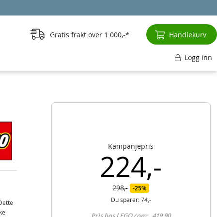
Gratis frakt over
1 000,-
Handlekurv
Logg inn
Kampanjepris
224,-
298,-
25%
Du sparer:
74,-
Dette
ke
Pris hos LEGO.com:
419,90