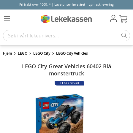
Fri frakt over 1000,-* | Lave priser hele året | Lynrask levering
Hand
Hjem
LEGO
LEGO City
LEGO City Vehicles
LEGO City Great Vehicles 60402 Blå
monstertruck
LEGO tilbud