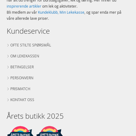
har alt du trenger for bursdagsgaver, lek og læring. Her finner du
inspirerende artikler
om lek og aktiviteter.
Bli medlem av vår
Kundeklubb, Min Lekekasse
, og spar enda mer på
våre allerede lave priser.
Kundeservice
OFTE STILTE SPØRSMÅL
OM LEKEKASSEN
BETINGELSER
PERSONVERN
PRISMATCH
KONTAKT OSS
Årets butikk 2025