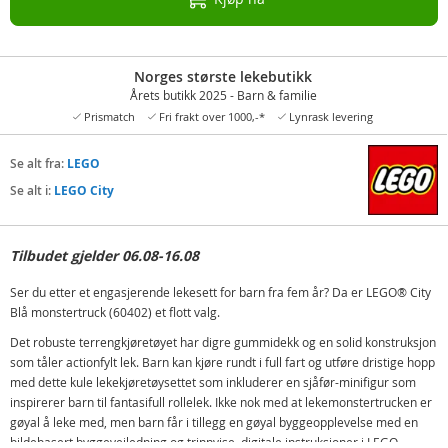
Norges største lekebutikk
Årets butikk 2025 - Barn & familie
Prismatch
Fri frakt over 1000,-*
Lynrask levering
Se alt fra:
LEGO
Se alt i:
LEGO City
Tilbudet gjelder 06.08-16.08
Ser du etter et engasjerende lekesett for barn fra fem år? Da er LEGO® City
Blå monstertruck (60402) et flott valg.
Det robuste terrengkjøretøyet har digre gummidekk og en solid konstruksjon
som tåler actionfylt lek. Barn kan kjøre rundt i full fart og utføre dristige hopp
med dette kule lekekjøretøysettet som inkluderer en sjåfør-minifigur som
inspirerer barn til fantasifull rollelek. Ikke nok med at lekemonstertrucken er
gøyal å leke med, men barn får i tillegg en gøyal byggeopplevelse med en
bildebasert byggeveiledning og trinnvise, digitale instruksjoner i LEGO