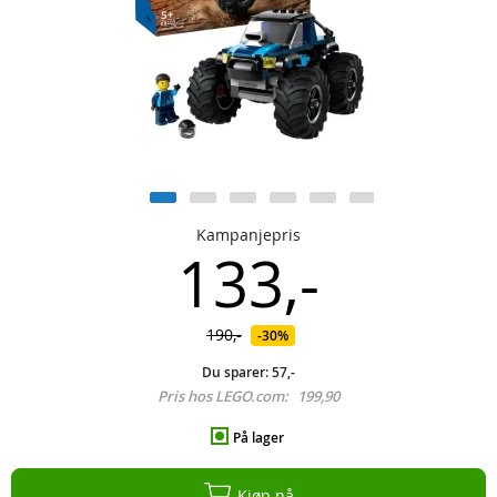
Kampanjepris
133,-
190,-
30%
Du sparer:
57,-
Pris hos LEGO.com:
199,90
På lager
Kjøp nå