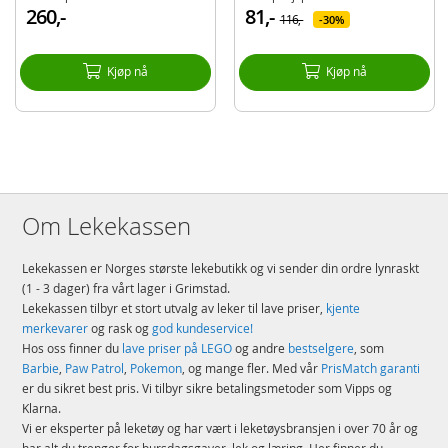
En by uten grenser – i LEGO® City kan barn slippe fantasien løs med
260,-
81,-
116,-
30%
byggverk, kjøretøy og innbyggere som inspirerer dem til å bygge, skape,
utforske og leke
Størrelse – monstertrucken består av 148 deler og er 9 cm høy, 13 cm
Kjøp nå
Kjøp nå
lang og 10 cm bred
Detaljer:
Antall klosser: 148
Alder: fra 5 år
Produktdetaljer
Modell
60402
Om Lekekassen
EAN
5702017566757
Lekekassen er Norges største lekebutikk og vi sender din ordre lynraskt
Merke
LEGO
(1 - 3 dager) fra vårt lager i Grimstad.
Lekekassen tilbyr et stort utvalg av leker til lave priser,
kjente
merkevarer
og rask og
god kundeservice!
Hos oss finner du
lave priser på LEGO
og andre
bestselgere
, som
Barbie
,
Paw Patrol
,
Pokemon
, og mange fler. Med vår
PrisMatch garanti
er du sikret best pris. Vi tilbyr sikre betalingsmetoder som Vipps og
Klarna.
Vi er eksperter på leketøy og har vært i leketøysbransjen i over 70 år og