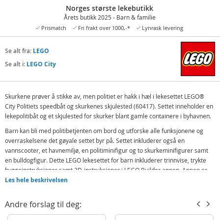
Norges største lekebutikk
Årets butikk 2025 - Barn & familie
Prismatch
Fri frakt over 1000,-*
Lynrask levering
Se alt fra:
LEGO
Se alt i:
LEGO City
Skurkene prøver å stikke av, men politiet er hakk i hæl i lekesettet LEGO®
City Politiets speedbåt og skurkenes skjulested (60417). Settet inneholder en
lekepolitibåt og et skjulested for skurker blant gamle containere i byhavnen.
Barn kan bli med politibetjenten om bord og utforske alle funksjonene og
overraskelsene det gøyale settet byr på. Settet inkluderer også en
vannscooter, et havnemiljø, en politiminifigur og to skurkeminifigurer samt
en bulldogfigur. Dette LEGO lekesettet for barn inkluderer trinnvise, trykte
byggeinstruksjoner samt 3D-instruksjoner i LEGO Builder appen. Appen er
en digital byggeveiledning med intuitive verktøy for zooming og rotering som
Les hele beskrivelsen
lar barn se modeller fra alle synsvinkler mens de bygger dem.
Andre forslag til deg:
Din by, ingen grenser! LEGO City sett får barn kule kjøretøy og fartøy,
realistiske byggverk og gøyale figurer som inspirerer dem til fantasifull og