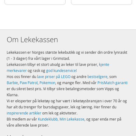
høyt, 20 cm bredt og 12 cm dypt
Detaljer:
Antall klosser: 311
Alder: fra 6 år
Om Lekekassen
Produktdetaljer
Modell
60417
Lekekassen er Norges største lekebutikk og vi sender din ordre lynraskt
EAN
5702017583693
(1 - 3 dager) fra vårt lager i Grimstad.
Lekekassen tilbyr et stort utvalg av leker til lave priser,
kjente
Merke
LEGO
merkevarer
og rask og
god kundeservice!
Hos oss finner du
lave priser på LEGO
og andre
bestselgere
, som
Barbie
,
Paw Patrol
,
Pokemon
, og mange fler. Med vår
PrisMatch garanti
er du sikret best pris. Vi tilbyr sikre betalingsmetoder som Vipps og
Klarna.
Vi er eksperter på leketøy og har vært i leketøysbransjen i over 70 år og
har alt du trenger for bursdagsgaver, lek og læring. Her finner du
inspirerende artikler
om lek og aktiviteter.
Bli medlem av vår
Kundeklubb, Min Lekekasse
, og spar enda mer på
våre allerede lave priser.