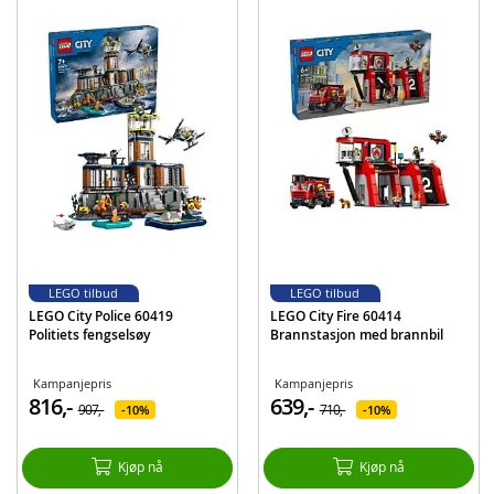
regelløs lek. Dette politilekesettet kan kombineres med andre (selges
separat) i LEGO City serien for å gi barn enda flere lekemuligheter.
Skurkenes skjulested og politibåt – barn kan delta i gøyal skurkejakt med
lekesettet LEGO® City Politiets speedbåt og skurkenes skjulested for
barn fra seks år
Hva inneholder esken? Alt barn trenger for å bygge en lekespeedbåt,
vannscooter, havnemiljø med containere, en politiminifigur, to
skurkeminifigurer og en bulldogfigur
Detaljer og funksjoner – barn kan aktivere fiskebøtte-fellen og
fluktfunksjonen samt oppbevare skurkenes skjulte tyvegods
Inkluderer «Etterlyst»-plakat – med en voksens tillatelse kan barn skanne
QR-koden i byggeinstruksjonene eller på esken, og få en video av et
spennende LEGO® City politieventyr
LEGO tilbud
LEGO tilbud
En LEGO® gave for alle anledninger – gi settet i jule- eller
LEGO City Police 60419
LEGO City Fire 60414
overraskelsesgave til barn fra seks år som elsker actionfylte leker og
Politiets fengselsøy
Brannstasjon med brannbil
båter
Utforsk en verden full av fantasifull lek – barn kan kombinere settet med
andre sett (selges separat) i LEGO® City serien for å få enda mer lek og
Kampanjepris
Kampanjepris
moro
816,-
639,-
907,-
710,-
10%
10%
En by uten grenser – i LEGO® City kan barn bruke kreativiteten og slippe
fantasien løs med byggverk, kjøretøy, fartøy og innbyggere som
inspirerer dem til å bygge, skape, utforske og leke
Kjøp nå
Kjøp nå
Størrelse – settet består av 311 deler, og skurkenes skjulested er 19 cm