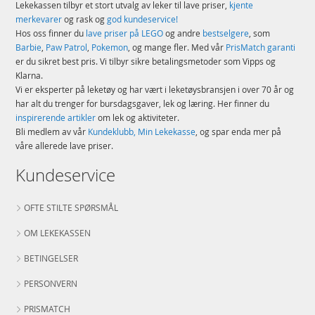
Lekekassen tilbyr et stort utvalg av leker til lave priser,
kjente
merkevarer
og rask og
god kundeservice!
Hos oss finner du
lave priser på LEGO
og andre
bestselgere
, som
Barbie
,
Paw Patrol
,
Pokemon
, og mange fler. Med vår
PrisMatch garanti
er du sikret best pris. Vi tilbyr sikre betalingsmetoder som Vipps og
Klarna.
Vi er eksperter på leketøy og har vært i leketøysbransjen i over 70 år og
har alt du trenger for bursdagsgaver, lek og læring. Her finner du
inspirerende artikler
om lek og aktiviteter.
Bli medlem av vår
Kundeklubb, Min Lekekasse
, og spar enda mer på
våre allerede lave priser.
Kundeservice
OFTE STILTE SPØRSMÅL
OM LEKEKASSEN
BETINGELSER
PERSONVERN
PRISMATCH