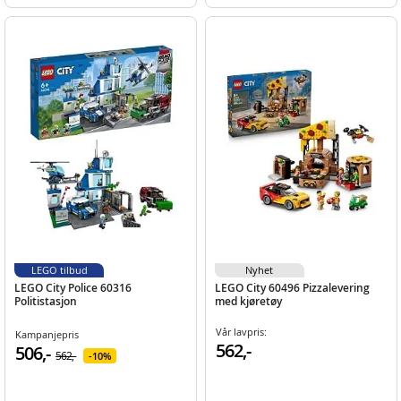
LEGO tilbud
Nyhet
LEGO City Police 60316
LEGO City 60496 Pizzalevering
Politistasjon
med kjøretøy
Vår lavpris:
Kampanjepris
562,-
506,-
562,-
10%