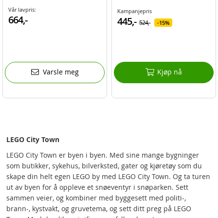
Vår lavpris:
Kampanjepris
664,-
445,-
524,-
15%
Varsle meg
Kjøp nå
LEGO City Town
LEGO City Town er byen i byen. Med sine mange bygninger
som butikker, sykehus, bilverksted, gater og kjøretøy som du
skape din helt egen LEGO by med LEGO City Town. Og ta turen
ut av byen for å oppleve et snøeventyr i snøparken. Sett
sammen veier, og kombiner med byggesett med politi-,
brann-, kystvakt, og gruvetema, og sett ditt preg på LEGO