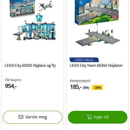
LEGO tilbud
LEGO City 60502 Flyplass og fly
LEGO City Town 60304 Veiplater
Vår lavpris:
Kampanjepris
954,-
185,-
264,-
30%
Varsle meg
Kjøp nå