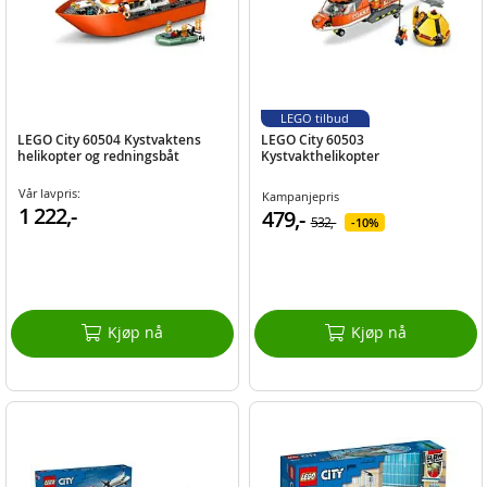
LEGO tilbud
LEGO City 60504 Kystvaktens
LEGO City 60503
helikopter og redningsbåt
Kystvakthelikopter
Vår lavpris:
Kampanjepris
1 222,-
479,-
532,-
10%
Kjøp nå
Kjøp nå