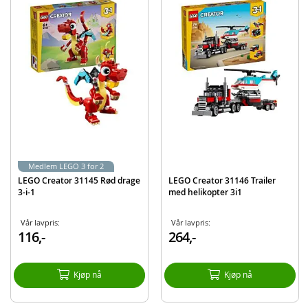
Tre fargerike blomsterleker for barn i samme eske – med byggesettet
LEGO® Creator 3-i-1 Blomster i vannkanne kan gutter og jenter fra åtte
år bygge og bygge om tre detaljerte modeller av de samme klossene
Naturtema-leke som byr på utallige lekemuligheter – barn kan finne på
lekehistorier med en vannkanne med tre blomster og tre sommerfugler,
en gul støvel med tre blomster eller to lekefugler på en pinne
3-i-1-leke med interaktive funksjoner – inkluderer blomster med
bevegelige kronblader og sommerfuglleker på gjennomsiktige pinner,
som får det til å se ut som om de flyr, og gjør leken ekstra gøyal
Utstillingsmodell som er inspirert av naturen – unge byggere og deres
venner og familie kan stille ut dette og andre fargerike LEGO® Creator
sett for å forskjønne omgivelsene med vakre farger
Kreativ bursdagsgave til barn fra åtte år – dette 3-i-1-settet passer som
Medlem LEGO 3 for 2
gøyal bursdags- eller julegave til gutter og jenter som er interessert i
LEGO Creator 31145 Rød drage
LEGO Creator 31146 Trailer
natur, dyr og bygging med LEGO® klosser
3-i-1
med helikopter 3i1
Mer 3-i-1-moro – se etter de andre LEGO® Creator 3-i-1-settene (selges
separat) med temaer som dyr, verdensrommet og kjøretøy
Vår lavpris:
Vår lavpris:
LEGO® Creator leker – med 3-i-1-sett får barn muligheten til å velge
116,-
264,-
mellom tre forskjellige, fargerike byggemodeller som er basert på barns
interesser
Størrelse – dette LEGO® byggesettet består av 420 deler og inkluderer
Kjøp nå
Kjøp nå
en vannkanneleke som er 13 cm høy, 12 cm bred og 15 cm dyp
Detaljer: