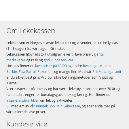
høy
Detaljer:
Antall klosser: 1333
Om Lekekassen
Alder: fra 10 år
Produktdetaljer
Modell
71485
Lekekassen er Norges største lekebutikk og vi sender din ordre lynraskt
(1 - 3 dager) fra vårt lager i Grimstad.
EAN
5702017584300
Lekekassen tilbyr et stort utvalg av leker til lave priser,
kjente
merkevarer
og rask og
god kundeservice!
Merke
LEGO
Hos oss finner du
lave priser på LEGO
og andre
bestselgere
, som
Barbie
,
Paw Patrol
,
Pokemon
, og mange fler. Med vår
PrisMatch garanti
er du sikret best pris. Vi tilbyr sikre betalingsmetoder som Vipps og
Klarna.
Vi er eksperter på leketøy og har vært i leketøysbransjen i over 70 år og
har alt du trenger for bursdagsgaver, lek og læring. Her finner du
inspirerende artikler
om lek og aktiviteter.
Bli medlem av vår
Kundeklubb, Min Lekekasse
, og spar enda mer på
våre allerede lave priser.
Kundeservice