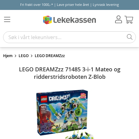
Fri frakt over 1000,-* | Lave priser hele året | Lynrask levering
Hand
Hjem
LEGO
LEGO DREAMZzz
LEGO DREAMZzz 71485 3-i-1 Mateo og
ridderstridsroboten Z-Blob