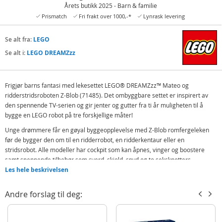
Årets butikk 2025 - Barn & familie
Prismatch
Fri frakt over 1000,-*
Lynrask levering
Se alt fra:
LEGO
Se alt i:
LEGO DREAMZzz
Frigjør barns fantasi med lekesettet LEGO® DREAMZzz™ Mateo og
ridderstridsroboten Z-Blob (71485). Det ombyggbare settet er inspirert av
den spennende TV-serien og gir jenter og gutter fra ti år muligheten til å
bygge en LEGO robot på tre forskjellige måter!
Unge drømmere får en gøyal byggeopplevelse med Z-Blob romfergeleken
før de bygger den om til en ridderrobot, en ridderkentaur eller en
stridsrobot. Alle modeller har cockpit som kan åpnes, vinger og boostere
samt spennende tilbehør som sverd, skjold, spyd og to seksknotters
mitraljøser. For ekstra spenning inneholder settet også en ravnefigur og en
Les hele beskrivelsen
drømmekrukke.
Andre forslag til deg:
Med fire LEGO DREAMZzz minifigurer, heltene Mateo og Logan og deres
dobbeltgjengere, MadTeo og Dogan samt figurer av de onde undersåttene
Sneak og Snivel, fylles settet med liv. Robotleken inspirerer barn til fantasifull