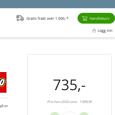
Gratis frakt over
1 000,-
Handlekurv
Logg inn
735,-
Pris hos LEGO.com:
1 099,90
 på en