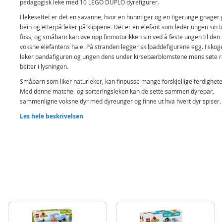
pedagogisk leke med 10 LEGO DUPLO dyrefigurer.
I lekesettet er det en savanne, hvor en hunntiger og en tigerunge gnager 
bein og etterpå leker på klippene. Det er en elefant som leder ungen sin ti
foss, og småbarn kan øve opp finmotorikken sin ved å feste ungen til den
voksne elefantens hale. På stranden legger skilpaddefigurene egg. I skog
leker pandafiguren og ungen dens under kirsebærblomstene mens søte r
beiter i lysningen.
Småbarn som liker naturleker, kan finpusse mange forskjellige ferdighete
Med denne matche- og sorteringsleken kan de sette sammen dyrepar,
sammenligne voksne dyr med dyreunger og finne ut hva hvert dyr spiser.
kan bruke kreativiteten sin for å bygge om dette 3-i-1 LEGO DUPLO settet
Les hele beskrivelsen
utallige måter, og bruke fantasien når de skal passe på dyrelekene.
Pedagogisk leke for små dyreelskere – med 3-i-1 Villdyrfamilier blir
førskolebarn tatt med på et lærerikt eventyr jorden rundt, og underve
de tilegne seg mange tidlige ferdigheter
Naturleke som lærer små barn om omsorg og relasjoner – barn lære
stedet hvor LEGO DUPLO dyrefigurene lever, hva de spiser og hvorda
tar vare på ungene sine
Fantasivekkende leke med ti ville LEGO DUPLO dyr som kan brukes i
kreative historier – inkluderer figurer av tiger, elefant, rådyr og panda
med sin dyreunge, samt to skilpaddefigurer
Lek som bygger ferdigheter – pedagogisk leke som styrker barns fant