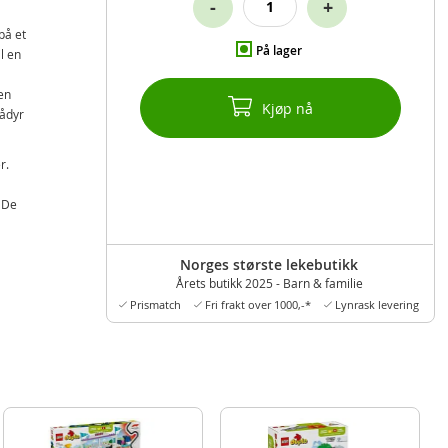
-
+
på et
På lager
l en
en
Kjøp nå
ådyr
r.
 De
 på
Norges største lekebutikk
Årets butikk 2025 - Barn & familie
is kan
Prismatch
Fri frakt over 1000,-*
Lynrask levering
r om
n de
, hver
asi og