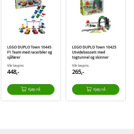
g for
ra to
m
l
t er
LEGO DUPLO Town 10445
LEGO DUPLO Town 10425
ring
F1 Team med racerbiler og
Utvidelsessett med
te
sjåfører
togtunnel og skinner
Vår lavpris:
Vår lavpris:
tet med
448,-
265,-
dypt
Kjøp nå
Kjøp nå