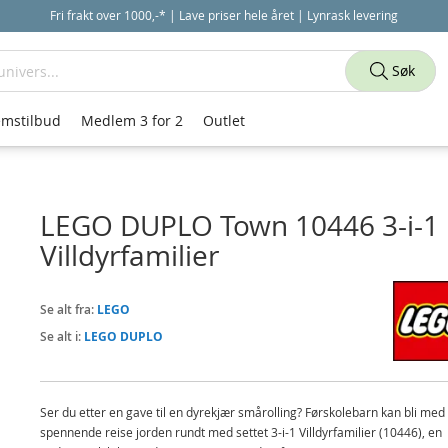
Fri frakt over 1000,-* | Lave priser hele året | Lynrask levering
Søk
mstilbud
Medlem 3 for 2
Outlet
LEGO DUPLO Town 10446 3-i-1
Villdyrfamilier
Se alt fra:
LEGO
Se alt i:
LEGO DUPLO
Ser du etter en gave til en dyrekjær smårolling? Førskolebarn kan bli med
spennende reise jorden rundt med settet 3-i-1 Villdyrfamilier (10446), en