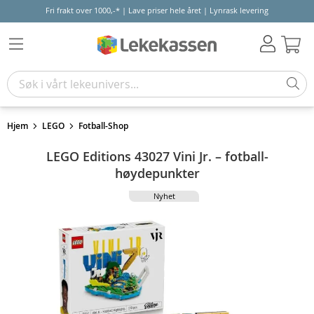
Fri frakt over 1000,-* | Lave priser hele året | Lynrask levering
Hand
Hjem
LEGO
Fotball-Shop
LEGO Editions 43027 Vini Jr. – fotball-
høydepunkter
Nyhet