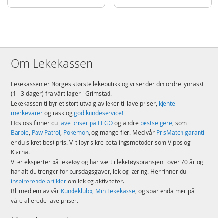
Detaljer
Antall klosser: 510
Alder: fra 10 år
Om Lekekassen
Produktdetaljer
Modell
43027
EAN
5702018069660
Lekekassen er Norges største lekebutikk og vi sender din ordre lynraskt
(1 - 3 dager) fra vårt lager i Grimstad.
Merke
LEGO
Lekekassen tilbyr et stort utvalg av leker til lave priser,
kjente
merkevarer
og rask og
god kundeservice!
Aktuelt
Nyheter
Hos oss finner du
lave priser på LEGO
og andre
bestselgere
, som
Barbie
,
Paw Patrol
,
Pokemon
, og mange fler. Med vår
PrisMatch garanti
er du sikret best pris. Vi tilbyr sikre betalingsmetoder som Vipps og
Klarna.
Vi er eksperter på leketøy og har vært i leketøysbransjen i over 70 år og
har alt du trenger for bursdagsgaver, lek og læring. Her finner du
inspirerende artikler
om lek og aktiviteter.
Bli medlem av vår
Kundeklubb, Min Lekekasse
, og spar enda mer på
våre allerede lave priser.