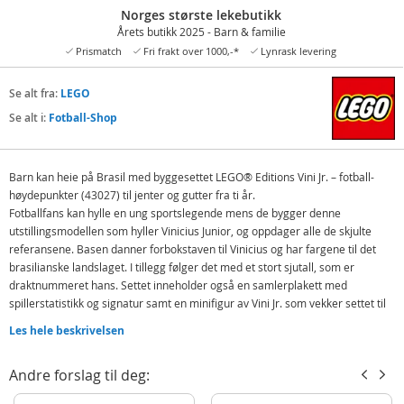
Norges største lekebutikk
Årets butikk 2025 - Barn & familie
Prismatch
Fri frakt over 1000,-*
Lynrask levering
Se alt fra:
LEGO
Se alt i:
Fotball-Shop
Barn kan heie på Brasil med byggesettet LEGO® Editions Vini Jr. – fotball-
høydepunkter (43027) til jenter og gutter fra ti år.
Fotballfans kan hylle en ung sportslegende mens de bygger denne
utstillingsmodellen som hyller Vinicius Junior, og oppdager alle de skjulte
referansene. Basen danner forbokstaven til Vinicius og har fargene til det
brasilianske landslaget. I tillegg følger det med et stort sjutall, som er
draktnummeret hans. Settet inneholder også en samlerplakett med
spillerstatistikk og signatur samt en minifigur av Vini Jr. som vekker settet til
live. Dette flotte Vini Jr.-samlerobjektet egner seg fint som fotballdekor når
Les hele beskrivelsen
det er bygd, slik at fansen stolt kan vise det fram.
Gjør bursdager og spesielle anledninger minneverdige med denne flotte
Andre forslag til deg:
fotballgaven til jenter, gutter og Vini Jr.-fans. Du finner instruksjoner digitalt i
LEGO Builder appen, hvor fans kan spore framdriften og rotere modellene i