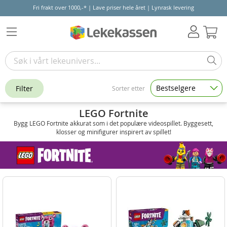
Fri frakt over 1000,-* | Lave priser hele året | Lynrask levering
Hand
Bestselgere
Filter
Sorter etter
LEGO Fortnite
Bygg LEGO Fortnite akkurat som i det populære videospillet. Byggesett,
klosser og minifigurer inspirert av spillet!