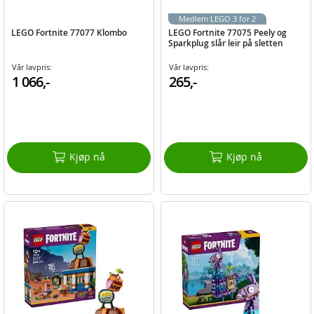
Medlem LEGO 3 for 2
LEGO Fortnite 77077 Klombo
LEGO Fortnite 77075 Peely og
Sparkplug slår leir på sletten
Vår lavpris:
Vår lavpris:
1 066,-
265,-
Kjøp nå
Kjøp nå