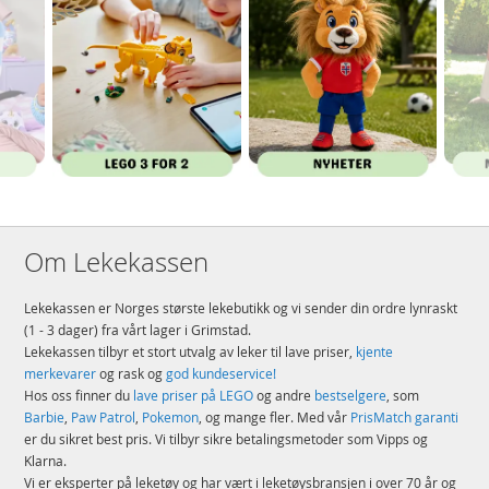
Om Lekekassen
Lekekassen er Norges største lekebutikk og vi sender din ordre lynraskt
(1 - 3 dager) fra vårt lager i Grimstad.
Lekekassen tilbyr et stort utvalg av leker til lave priser,
kjente
merkevarer
og rask og
god kundeservice!
Hos oss finner du
lave priser på LEGO
og andre
bestselgere
, som
Barbie
,
Paw Patrol
,
Pokemon
, og mange fler. Med vår
PrisMatch garanti
er du sikret best pris. Vi tilbyr sikre betalingsmetoder som Vipps og
Klarna.
Vi er eksperter på leketøy og har vært i leketøysbransjen i over 70 år og