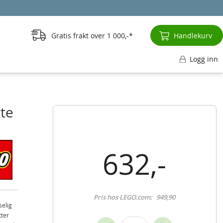
Gratis frakt over
1 000,-
Handlekurv
Logg inn
te
632,-
Pris hos LEGO.com:
949,90
selig
tter