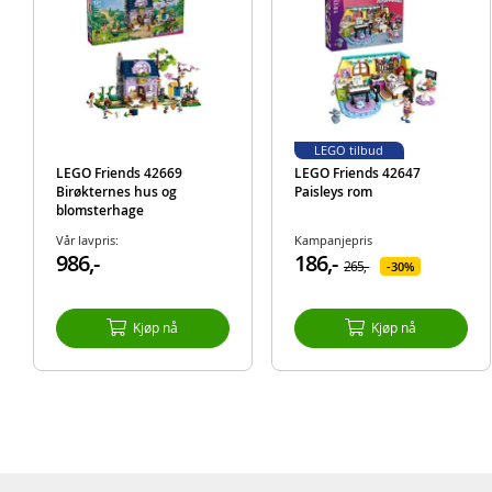
LEGO tilbud
LEGO Friends 42669
LEGO Friends 42647
Birøkternes hus og
Paisleys rom
blomsterhage
Vår lavpris:
Kampanjepris
986,-
186,-
265,-
30%
Kjøp nå
Kjøp nå