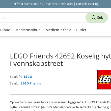
Fri frakt over 1000,-* | Lave priser hele året | Lynrask levering
Søk
Tilbud
Medlemstilbud
Medlem 3 for 2
Outlet
LEGO Friends 42652 Koselig hyt
i vennskapstreet
Se alt fra:
LEGO
Se alt i:
LEGO Friends
Opplev hvordan barns fantasi vokser med byggesettet LEGO® Friends Ko
hytte i vennskapstreet (42652). Med det detaljerte settet kan jenter og gu