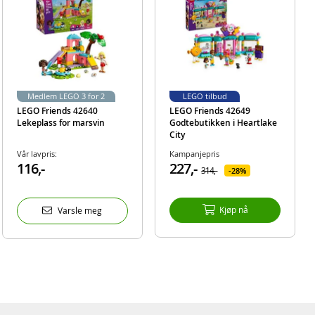
er og
 barn
es
jent
Medlem LEGO 3 for 2
LEGO tilbud
LEGO Friends 42640
LEGO Friends 42649
Lekeplass for marsvin
Godtebutikken i Heartlake
øy, 28
City
Vår lavpris:
Kampanjepris
116,-
227,-
314,-
28%
Kjøp nå
Varsle meg