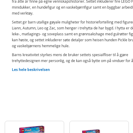
fra åtte år finne på egne vennskapshistorier. Settet inkluderer fire LEGO 
minidukker, en hundefigur og en vaskebjørnfigur samt en byggbar arbei
med verktøy.
Settet gir barn utallige gøyale muligheter for historiefortelling med figur
Liann, Autumn, Leo og Zac, som henger i trehytta de har bygd. I hytta er d
leke-, matlagings- og soveplass samt en grønnsakshage med gulrøtter fi
kan høste, og settet inkluderer søte detaljer som heisen hunden Pickle br
og vaskebjørnens hemmelige hule.
Barns kreativitet styrkes mens de bruker settets spesialfliser til å gjøre
trehyttedesignen mer personlig, og de kan også bytte om på vinduer for 
tilpasse modellen enda mer. LEGO Friends universet rommer mange and
Les hele beskrivelsen
lekesett som styrker unge byggeres sosiale ferdigheter gjennom lek, hvo
forteller historier (settene selges separat).
Trehytte-byggesett for barn – settet Koselig hytte i vennskapstreet for
og gutter fra åtte år, inkluderer elementer som kan tilpasses, og mas
tilbehør for kreativ rollelek
Et sett fullt av vennskapshistorier – dette trehytte-lekesettet inspirere
til å finne på mange rollelek-historier og har en grønnsakshage samt
områder hvor figurene kan leke, lage mat og sove
Stige, sklie og hundeheis – settet inkluderer gøyale funksjoner som en
opptrekkbar stige, en sklie og en heis som hunden Pickle bruker for å 
tilgang til trehyttas forskjellige etasjer