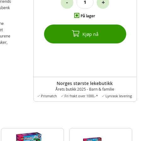
-
+
Friends
dsbenk
På lager
ene
et
Kjøp nå
gurene
uker,
å
re
r de
Norges største lekebutikk
Årets butikk 2025 - Barn & familie
 jenter
Prismatch
Fri frakt over 1000,-*
Lynrask levering
se
r barn
få