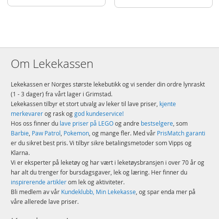
Kompakt byggelekesett som består av 165 deler – modellen Flygende
Ford Anglia™ er 5 cm høy, 12 cm lang og 6 cm bred
Detaljer:
Antall klosser: 165
Alder: fra 7 år
Om Lekekassen
Produktdetaljer
Modell
76424
Lekekassen er Norges største lekebutikk og vi sender din ordre lynraskt
(1 - 3 dager) fra vårt lager i Grimstad.
EAN
5702017583075
Lekekassen tilbyr et stort utvalg av leker til lave priser,
kjente
merkevarer
og rask og
god kundeservice!
Merke
LEGO
Hos oss finner du
lave priser på LEGO
og andre
bestselgere
, som
Barbie
,
Paw Patrol
,
Pokemon
, og mange fler. Med vår
PrisMatch garanti
er du sikret best pris. Vi tilbyr sikre betalingsmetoder som Vipps og
Klarna.
Vi er eksperter på leketøy og har vært i leketøysbransjen i over 70 år og
har alt du trenger for bursdagsgaver, lek og læring. Her finner du
inspirerende artikler
om lek og aktiviteter.
Bli medlem av vår
Kundeklubb, Min Lekekasse
, og spar enda mer på
våre allerede lave priser.