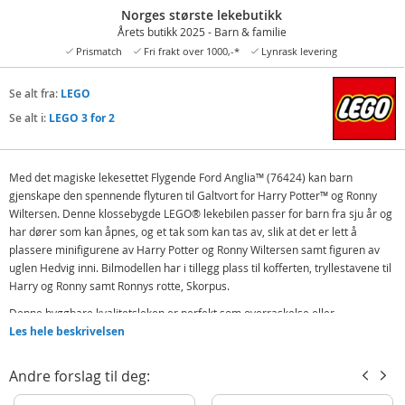
Norges største lekebutikk
Årets butikk 2025 - Barn & familie
Prismatch
Fri frakt over 1000,-*
Lynrask levering
Se alt fra:
LEGO
Se alt i:
LEGO 3 for 2
Med det magiske lekesettet Flygende Ford Anglia™ (76424) kan barn
gjenskape den spennende flyturen til Galtvort for Harry Potter™ og Ronny
Wiltersen. Denne klossebygde LEGO® lekebilen passer for barn fra sju år og
har dører som kan åpnes, og et tak som kan tas av, slik at det er lett å
plassere minifigurene av Harry Potter og Ronny Wiltersen samt figuren av
uglen Hedvig inni. Bilmodellen har i tillegg plass til kofferten, tryllestavene til
Harry og Ronny samt Ronnys rotte, Skorpus.
Denne byggbare kvalitetsleken er perfekt som overraskelse eller
bursdagsgave til jenter og gutter, som kan gjenskape en ikonisk scene fra
Les hele beskrivelsen
Harry Potter og Mysteriekammeret eller finne på magiske rolleleker på egen
hånd.
Andre forslag til deg:
Dette spennende lekebilsettet kan kombineres med andre LEGO Harry