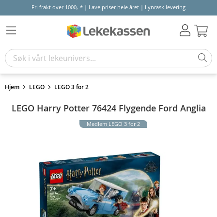
Fri frakt over 1000,-* | Lave priser hele året | Lynrask levering
Hand
Hjem
LEGO
LEGO 3 for 2
LEGO Harry Potter 76424 Flygende Ford Anglia
Medlem LEGO 3 for 2