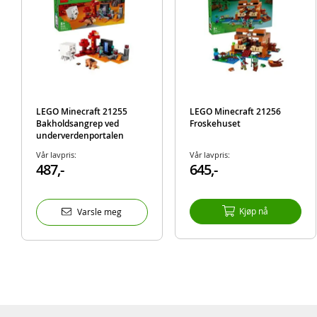
LEGO Minecraft 21255
LEGO Minecraft 21256
Bakholdsangrep ved
Froskehuset
underverdenportalen
Vår lavpris:
Vår lavpris:
487,-
645,-
Kjøp nå
Varsle meg