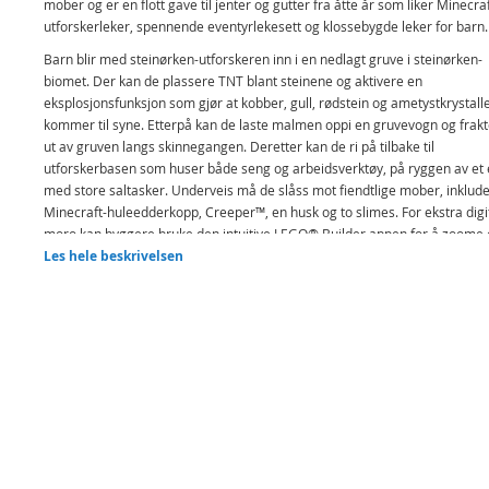
mober og er en flott gave til jenter og gutter fra åtte år som liker Minecraf
utforskerleker, spennende eventyrlekesett og klossebygde leker for barn.
Barn blir med steinørken-utforskeren inn i en nedlagt gruve i steinørken-
biomet. Der kan de plassere TNT blant steinene og aktivere en
eksplosjonsfunksjon som gjør at kobber, gull, rødstein og ametystkrystall
kommer til syne. Etterpå kan de laste malmen oppi en gruvevogn og frak
ut av gruven langs skinnegangen. Deretter kan de ri på tilbake til
utforskerbasen som huser både seng og arbeidsverktøy, på ryggen av et 
med store saltasker. Underveis må de slåss mot fiendtlige mober, inklude
Minecraft-huleedderkopp, Creeper™, en husk og to slimes. For ekstra digi
moro kan byggere bruke den intuitive LEGO® Builder appen for å zoome
rotere modeller i 3D og spore framdriften sin.
Les hele beskrivelsen
Gruveleke for barn – settet Gruvegang i steinørkenen (21263) inklude
nedlagt gruve og Minecraft®-figurer. Byggeleken er basert på dataspi
passer for jenter og gutter fra åtte år
Minecraft®-figurer – inkluderer steinørken-utforskeren, en Creeper™,
huleedderkopp, husk, kaninunge, esel med saltasker, to slime-figurer
flaggermus med vinger som kan foldes ut, slik at den kan henge opp 
Actionfylt sett for selvstendig lek – barn kan sprenge løs steiner med 
steinørkengruven, frakte malm med gruvevognen og slåss mot en
edderkopp, Creeper™, en husk og to slime-figurer fra Minecraft®
Kreativitetsstimulerende lekesett – barn kan bruke en manuell utløser