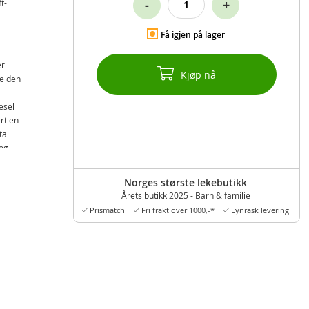
-
+
t-
Få igjen på lager
er
Kjøp nå
te den
esel
rt en
tal
 og
rer en
Norges største lekebutikk
llet og
Årets butikk 2025 - Barn & familie
Prismatch
Fri frakt over 1000,-*
Lynrask levering
 og en
ned
TNT i
 for å