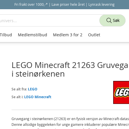
Fri frakt over 1000,-* | Lave priser hele året | Lynrask levering
Søk
Tilbud
Medlemstilbud
Medlem 3 for 2
Outlet
LEGO Minecraft 21263 Gruveg
i steinørkenen
Se alt fra:
LEGO
Se alt i:
LEGO Minecraft
Gruvegang i steinørkenen (21263) er en fysisk versjon av Minecraft-datasp
Denne allsidige byggeleken for unge gamere inkluderer populære Minecr