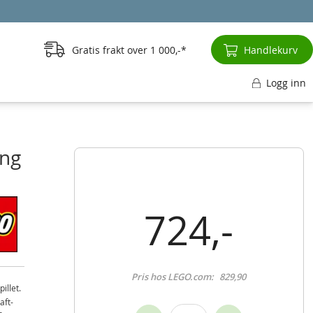
Gratis frakt over
1 000,-
Handlekurv
Logg inn
ang
724,-
Pris hos LEGO.com:
829,90
illet.
aft-