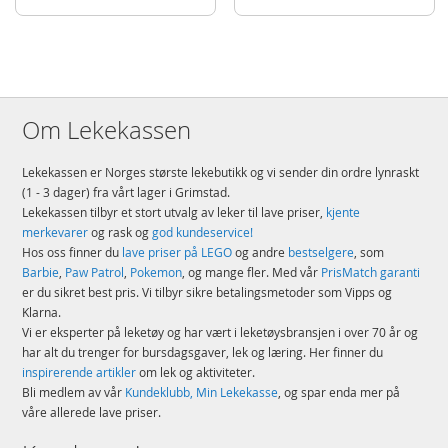
EAN
5702018066980
Merke
LEGO
Aktuelt
Nyheter
Om Lekekassen
Lekekassen er Norges største lekebutikk og vi sender din ordre lynraskt
(1 - 3 dager) fra vårt lager i Grimstad.
Lekekassen tilbyr et stort utvalg av leker til lave priser,
kjente
merkevarer
og rask og
god kundeservice!
Hos oss finner du
lave priser på LEGO
og andre
bestselgere
, som
Barbie
,
Paw Patrol
,
Pokemon
, og mange fler. Med vår
PrisMatch garanti
er du sikret best pris. Vi tilbyr sikre betalingsmetoder som Vipps og
Klarna.
Vi er eksperter på leketøy og har vært i leketøysbransjen i over 70 år og
har alt du trenger for bursdagsgaver, lek og læring. Her finner du
inspirerende artikler
om lek og aktiviteter.
Bli medlem av vår
Kundeklubb, Min Lekekasse
, og spar enda mer på
våre allerede lave priser.