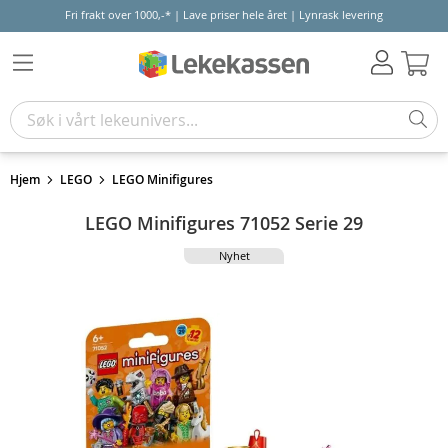
Fri frakt over 1000,-* | Lave priser hele året | Lynrask levering
Hand
Hjem
LEGO
LEGO Minifigures
LEGO Minifigures 71052 Serie 29
Nyhet