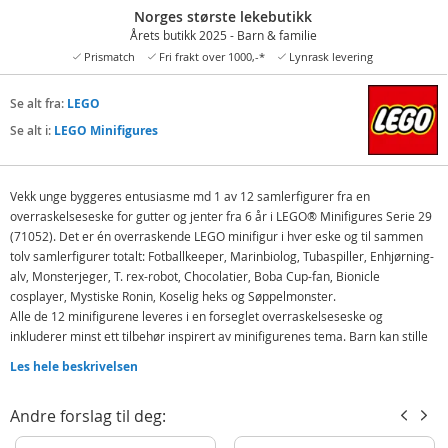
Norges største lekebutikk
Årets butikk 2025 - Barn & familie
Prismatch
Fri frakt over 1000,-*
Lynrask levering
Se alt fra:
LEGO
Se alt i:
LEGO Minifigures
Vekk unge byggeres entusiasme md 1 av 12 samlerfigurer fra en
overraskelseseske for gutter og jenter fra 6 år i LEGO® Minifigures Serie 29
(71052). Det er én overraskende LEGO minifigur i hver eske og til sammen
tolv samlerfigurer totalt: Fotballkeeper, Marinbiolog, Tubaspiller, Enhjørning-
alv, Monsterjeger, T. rex-robot, Chocolatier, Boba Cup-fan, Bionicle
cosplayer, Mystiske Ronin, Koselig heks og Søppelmonster.
Alle de 12 minifigurene leveres i en forseglet overraskelseseske og
inkluderer minst ett tilbehør inspirert av minifigurenes tema. Barn kan stille
ut lekene sammen med minifigurer de har fra før, eller finne på spennende
Les hele beskrivelsen
historier alene eller sammen med venner. Denne lille gaven gir kreativ
inspirasjon til late som-lek for unge byggere som elsker LEGO® leker.
Andre forslag til deg:
SAMLERMINIFIGURER – barn og fans fra seks år kan utvide samlingen av
LEGO® minifigurer med én overraskelsesleke fra Serie 29, som