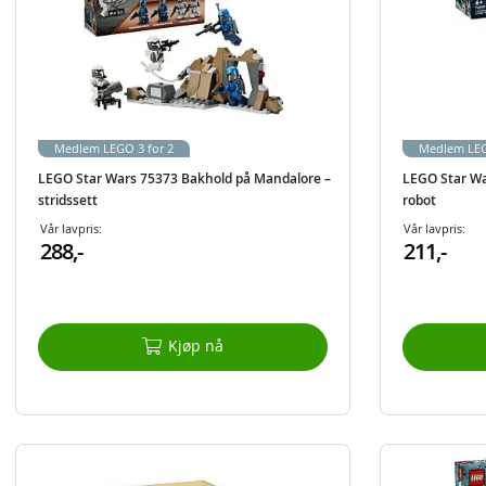
Medlem LEGO 3 for 2
Medlem LEG
LEGO Star Wars 75373 Bakhold på Mandalore –
LEGO Star Wa
stridssett
robot
Vår lavpris:
Vår lavpris:
288,-
211,-
Kjøp nå