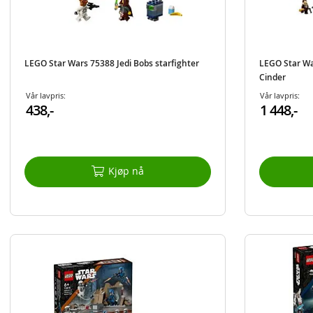
LEGO Star Wars 75388 Jedi Bobs starfighter
LEGO Star Wa
Cinder
Vår lavpris:
Vår lavpris:
438,-
1 448,-
Kjøp nå