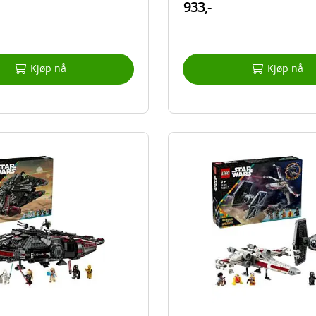
933,-
Kjøp nå
Kjøp nå