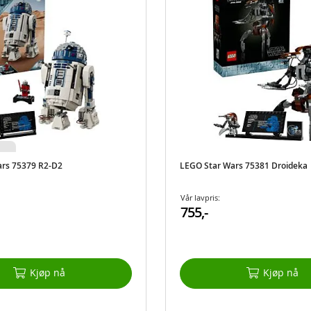
ars 75379 R2-D2
LEGO Star Wars 75381 Droideka
Vår lavpris:
755,-
Kjøp nå
Kjøp nå