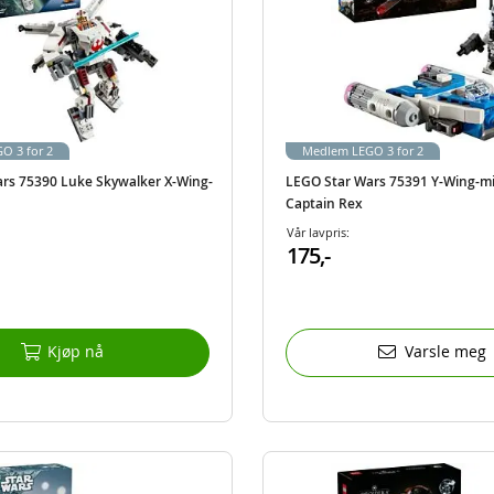
O 3 for 2
Medlem LEGO 3 for 2
rs 75390 Luke Skywalker X-Wing-
LEGO Star Wars 75391 Y-Wing-mik
Captain Rex
Vår lavpris:
175,-
Kjøp nå
Varsle meg