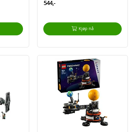
544,-
Kjøp nå