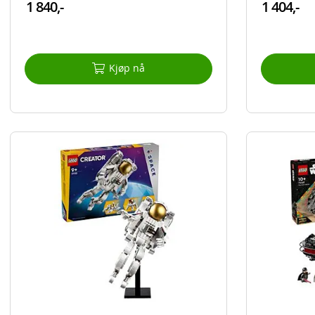
1 840,-
1 404,-
Kjøp nå