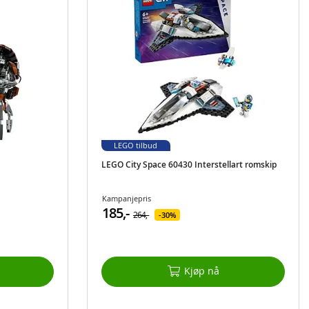
LEGO tilbud
LEGO City Space 60430 Interstellart romskip
Kampanjepris
185,-
264,-
30%
Kjøp nå