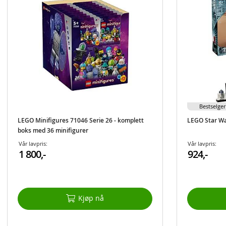
Bestselger
LEGO Minifigures 71046 Serie 26 - komplett
LEGO Star W
boks med 36 minifigurer
Vår lavpris:
Vår lavpris:
1 800,-
924,-
Kjøp nå