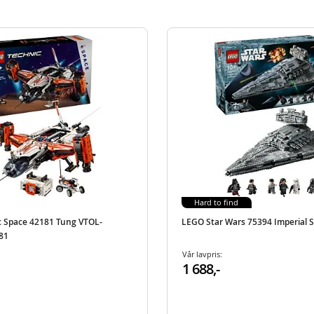
Hard to find
 Space 42181 Tung VTOL-
LEGO Star Wars 75394 Imperial S
T81
Vår lavpris:
1 688,-