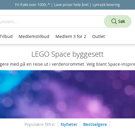
Fri frakt over 1000,-* | Lave priser hele året | Lynrask levering
Søk
Tilbud
Medlemstilbud
Medlem 3 for 2
Outlet
LEGO Space byggesett
ere med på en reise ut i verdensrommet. Velg blant Space-inspire
Populære filtre:
Nyheter
Bestselgere