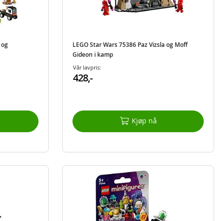
 og
LEGO Star Wars 75386 Paz Vizsla og Moff
Gideon i kamp
Vår lavpris:
428,-
Kjøp nå