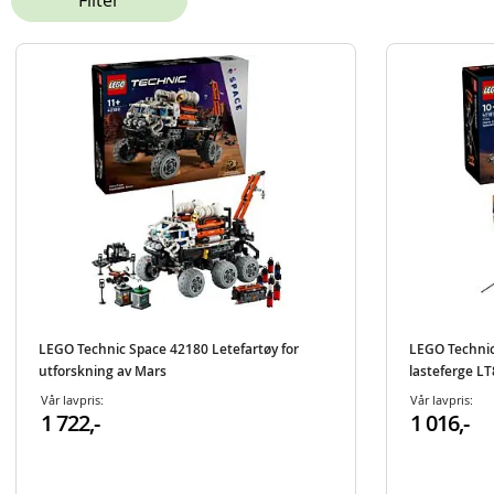
Filter
LEGO Technic Space 42180 Letefartøy for
LEGO Technic
utforskning av Mars
lasteferge L
Vår lavpris:
Vår lavpris:
1 722,-
1 016,-