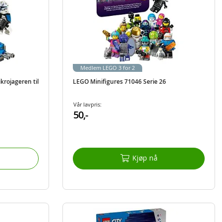
Medlem LEGO 3 for 2
rojageren til
LEGO Minifigures 71046 Serie 26
Vår lavpris:
50,-
Kjøp nå