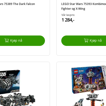
rs 75389 The Dark Falcon
LEGO Star Wars 75393 Kombimod
Fighter og X-Wing
Vår lavpris:
1 284,-
Kjøp nå
Kjøp nå