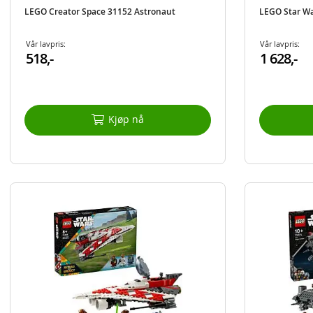
LEGO Creator Space 31152 Astronaut
LEGO Star Wa
Vår lavpris:
Vår lavpris:
518,-
1 628,-
Kjøp nå