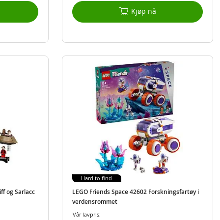
Kjøp nå
Hard to find
f og Sarlacc
LEGO Friends Space 42602 Forskningsfartøy i
verdensrommet
Vår lavpris: