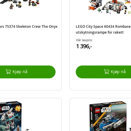
rs 75374 Skeleton Crew The Onyx
LEGO City Space 60434 Rombase
utskytningsrampe for rakett
Vår lavpris:
1 396,-
Kjøp nå
Kjøp nå