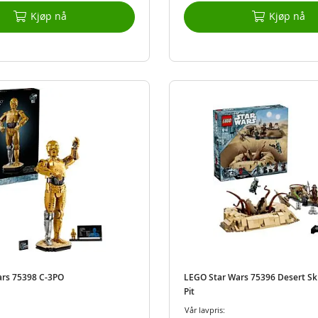
Kjøp nå
Kjøp nå
ars 75398 C-3PO
LEGO Star Wars 75396 Desert Skif
Pit
Vår lavpris: