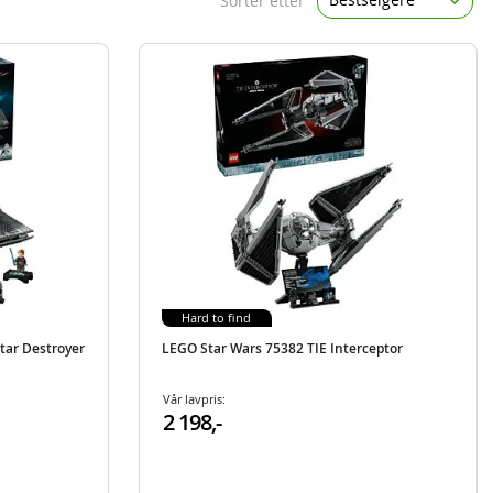
Sorter etter
Hard to find
tar Destroyer
LEGO Star Wars 75382 TIE Interceptor
Vår lavpris:
2 198,-