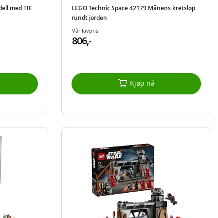
ell med TIE
LEGO Technic Space 42179 Månens kretsløp
rundt jorden
Vår lavpris:
806,-
Kjøp nå